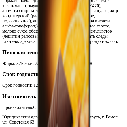
Горькая шоколадная масса(какао тертое, сахарная пудра,
какао-масло, эмульгаторы (лецитин соевый, Е476),
ароматизатор натуральный «Ваниль"), сахарная пудра, жир
кондитерский (растительные масла (пальмовое,
подсолнечное), антиокислители (аскорбиновая кислота,
альфа-токоферол)), ядро ореха фундука жареное тертое,
молоко сухое обезжиренное, какао-порошок, эмульгатор
(лецитин рапсовый). Продукт может содержать следы
глютена, арахиса, кешью, миндаля, яичных продуктов, сои.
Пищевая ценность на 100г
Жиры
:
37
Белки
:
7.5
Калории
:
550
Углеводы
:
48
Срок годности
Срок годности
:
12 месяцев
Изготовитель
Производитель:
СП ОАО «Спартак»
Юридический адрес:
246003, Республика Беларусь, г. Гомель,
ул. Советская,63