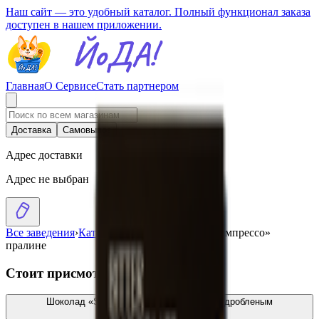
Наш сайт — это удобный каталог. Полный функционал заказа
доступен в нашем приложении.
Главная
О Сервисе
Стать партнером
Доставка
Самовывоз
Адрес доставки
Адрес не выбран
Все заведения
›
Каталог
›
Шоколад горький «Импрессо»
пралине
Стоит присмотреться
Шоколад «Spartak» горький с малиной и дробленым
фундуком
6.23
BYN
BYN