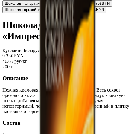
Шоколад «Спартак» пористый горький элитный
4.75
BYN
BYN
Шоколад горький «Спартак» имбирь и лимон
6.65
BYN
BYN
Шоколад горький
«Импрессо» пралине
Купляйце Беларускае
9.33
BYN
BYN
46.65 руб/кг
200 г
Описание
Нежная кремовая начинка и аромат фундука. Весь секрет
орехового вкуса - мы растираем жареный фундук в мелкую
пыль и добавляем его в кремовую массу, получая
неповторимый, легкий, ореховый вкус, спрятанный в плитку
настоящего горького шоколада.
Состав