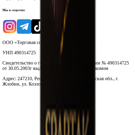
Мы в соцсетях
ООО «Торговая сеть «Продмир»
УНП 490314725
Свидетельство о государственной регистрации № 490314725
от 30.05.2003г выдано Гомельским облисполкомом
Адрес: 247210, Республика Беларусь, Гомельская обл., г.
Жлобин, ул. Козлова 2-А