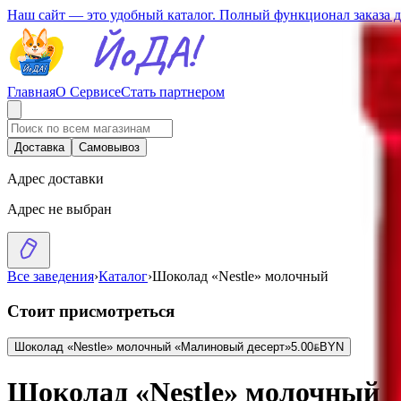
Наш сайт — это удобный каталог. Полный функционал заказа 
Главная
О Сервисе
Стать партнером
Доставка
Самовывоз
Адрес доставки
Адрес не выбран
Все заведения
›
Каталог
›
Шоколад «Nestle» молочный
Стоит присмотреться
Шоколад «Nestle» молочный «Малиновый десерт»
5.00
BYN
BYN
Шоколад «Nestle» молочный