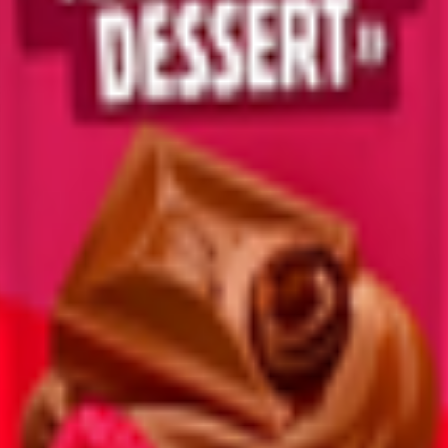
ская обл., г. Самара, проспект Кирова, д. 257; Филиал в Вязник
ники, ул. Промышленная, д.1; Филиал в г. Перми, 614990, Россия,
д.4а; Филиал в с. Ворсино Боровского р-на Калужской обл., 249020