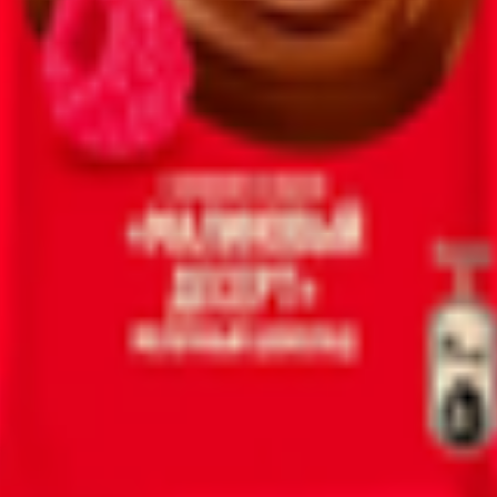
т 30.05.2003г выдано Гомельским облисполкомом
, ул. Козлова 2-А