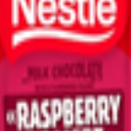
редоставляет настоящее удовольствие поклонникам шоколада. Б
ька наделяет многослойными ощущениями, богатством и нежнос
оротка молочная сухая, молочный жир, эмульгаторы (лецитины, Е
еры.