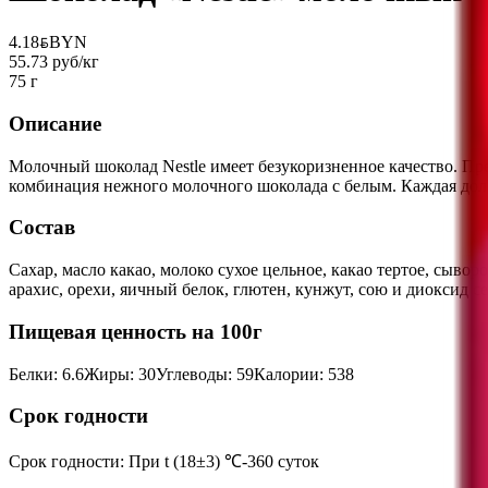
4.18
BYN
BYN
55.73 руб/кг
75 г
Описание
Молочный шоколад Nestle имеет безукоризненное качество. П
комбинация нежного молочного шоколада с белым. Каждая дол
Состав
Сахар, масло какао, молоко сухое цельное, какао тертое, сыв
арахис, орехи, яичный белок, глютен, кунжут, сою и диоксид с
Пищевая ценность на 100г
Белки
:
6.6
Жиры
:
30
Углеводы
:
59
Калории
:
538
Срок годности
Срок годности
:
При t (18±3) ℃-360 суток