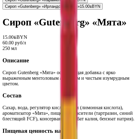
Сироп «Gutenberg» «Ирландский Крем»
15.00
BYN
BYN
Сироп «Gutenberg» «Мята»
15.00
BYN
BYN
60.00 руб/л
250 мл
Описание
Сироп Gutenberg «Мята» освежающая добавка с ярко
выраженным ментоловым ароматом и чистым изумрудным
цветом.
Состав
Сахар, вода, регулятор кислотности (лимонная кислота),
ароматизатор «Мята», пищевые красители (тартразин, синий
блестящий FCF), консерванты (сорбат калия, бензоат натрия).
Пищевая ценность на 100г