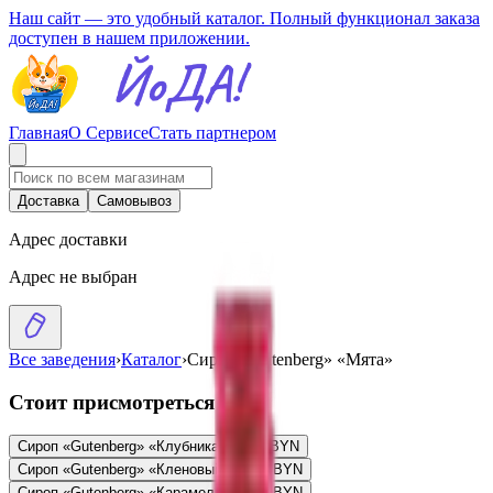
Наш сайт — это удобный каталог. Полный функционал заказа
доступен в нашем приложении.
Главная
О Сервисе
Стать партнером
Доставка
Самовывоз
Адрес доставки
Адрес не выбран
Все заведения
›
Каталог
›
Сироп «Gutenberg» «Мята»
Стоит присмотреться
Сироп «Gutenberg» «Клубника»
15.00
BYN
BYN
Сироп «Gutenberg» «Кленовый»
15.00
BYN
BYN
Сироп «Gutenberg» «Карамель»
15.00
BYN
BYN