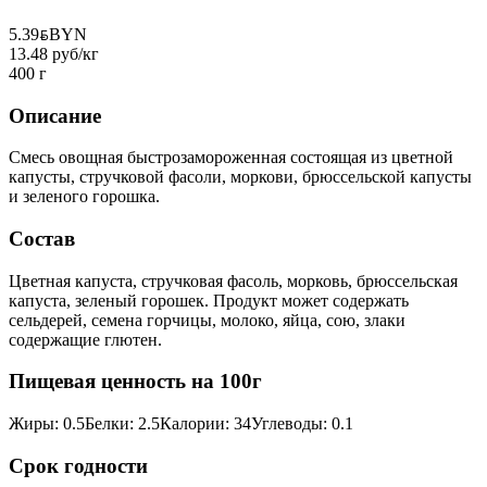
5.39
BYN
BYN
13.48 руб/кг
400 г
Описание
Смесь овощная быстрозамороженная состоящая из цветной
капусты, стручковой фасоли, моркови, брюссельской капусты
и зеленого горошка.
Состав
Цветная капуста, стручковая фасоль, морковь, брюссельская
капуста, зеленый горошек. Продукт может содержать
сельдерей, семена горчицы, молоко, яйца, сою, злаки
содержащие глютен.
Пищевая ценность на 100г
Жиры
:
0.5
Белки
:
2.5
Калории
:
34
Углеводы
:
0.1
Срок годности