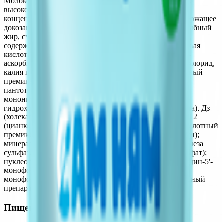
Молоко цельное; мальтодекстрин; растительные масла:
высокоолеиновое подсолнечное, соевое, кокосовое;
концентрат сывороточных белков; сливки; масло, содержащее
докозагексаеновую кислоту DHA (рафинированный рыбный
жир, смесь токоферолов, L-аскорбилпальмитат); масло,
содержащее арахидоновую кислоту (ARA) (арахидоновая
кислота (масло из Мortierella alpina), альфа токоферол, -
аскорбилпальмитат); минеральные вещества: кальция хлорид,
калия цитрат, магния хлорид, натрия цитрат; витаминный
премикс (С (L-аскорбат натрия), РР (никотинамид), D
пантотенат кальция, А (ретинола ацетат), В1 (тиамина
мононитрат), В2 (рибофлавин), В6 (пиридоксин
гидрохлорид), К (фитоменадион), Вс (фолиевая кислота), Дз
(холекальциферол), Е (DL альфа токоферола ацетат), В12
(цианкобаламин), биоти биотин); витаминно аминокислотный
премикс (инозит, L-карнитин, холина битартрат, таурин);
минеральный премикс (меди сульфат, йодид калия, железа
сульфат, марганца сульфат, селенит натрия, цинка сульфат);
нуклеотидный премикс (цитидин -5- монофосфат, уридин-5'-
монофосфат, гуанозин-5'-монофосфат, аденозин-5'-
монофосфат, инозин-5'-монофосфат); лютеин; ферментный
препарат микробного происхождения.
Пищевая ценность на 100г