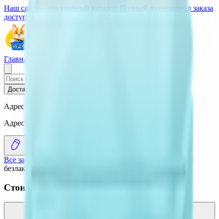
Наш сайт — это удобный каталог. Полный функционал заказа
доступен в нашем приложении.
Главная
О Сервисе
Стать партнером
Доставка
Самовывоз
Адрес доставки
Адрес не выбран
Все заведения
›
Каталог
›
Смесь сухая молочная «Беллакт»
безлактозная
Стоит присмотреться
Смесь сухая молочная «Bellakt» Immuno Active 2 с 6
месяцев
7.14
BYN
BYN