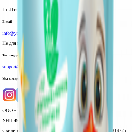
Пн-Пт: 8:00 - 17:00
E-mail
info@yoda.by
Не для электронных обращений
Тех. поддержка
support@yoda.by
Мы в соцсетях
ООО «Торговая сеть «Продмир»
УНП 490314725
Свидетельство о государственной регистрации № 490314725