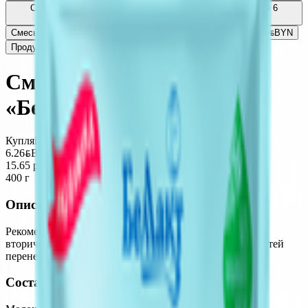
Смесь сухая молочная «Bellakt» Immuno Active 1 от 0 до 6
мес.
7.79
BYN
BYN
Смесь сухая молочная «Bellakt» Active ГА 1 с рождения
10.39
BYN
BYN
Продукт сухой «БелЛакт Сам ням» ваниль
9.99
BYN
BYN
Смесь сухая молочная
«Беллакт» безлактозная
Купляйце Беларускае
6.26
BYN
BYN
15.65 руб/кг
400 г
Описание
Рекомендуется для вскармливания детей с первичной и
вторичной лактазной недостаточностью, а также для детей
перенесших диарею.
Состав