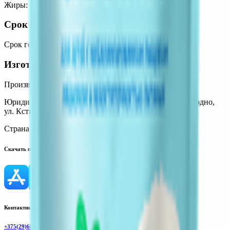
Жиры
:
27
Белки
:
10
Калории
:
512.6
Углеводы
:
57.4
Срок годности
Срок годности
:
24 месяцев
Изготовитель
Производитель:
Волковысское ОАО «Беллакт»
Юридический адрес:
23001, Республика Беларусь, г. Гродно,
ул. Кстинская, 1
Страна производства:
Республика Беларусь
Скачать приложение
Контактный телефон
+375(29)6875999