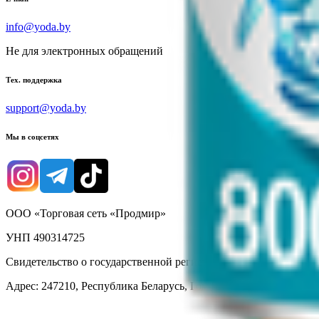
info@yoda.by
Не для электронных обращений
Тех. поддержка
support@yoda.by
Мы в соцсетях
ООО «Торговая сеть «Продмир»
УНП 490314725
Свидетельство о государственной регистрации № 490314725 о
Адрес: 247210, Республика Беларусь, Гомельская обл., г. Жлобин