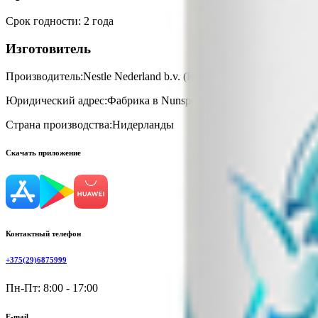
Срок годности
:
2 года
Изготовитель
Производитель:
Nestle Nederland b.v. (Нестле Недерланд БВ)
Юридический адрес:
Фабрика в Nunspeet, NL8071, Laan 110, 80
Страна производства:
Нидерланды
Скачать приложение
Контактный телефон
+375(29)6875999
Пн-Пт: 8:00 - 17:00
E-mail