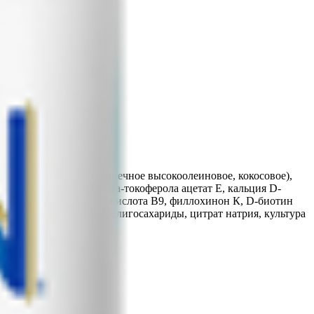
евозможно.
 подсолнечное, подсолнечное высокоолеиновое, кокосовое),
ат натрия (С), DL-альфа-токоферола ацетат Е, кальция D-
йодит калия, фолиевая кислота В9, филлохинон К, D-биотин
лия фосфат, рыбий жир, олигосахариды, цитрат натрия, культура