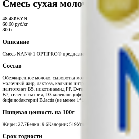
Смесь сухая молочная «NAN» 
48.48
BYN
BYN
60.60 руб/кг
800 г
Описание
Смесь NAN® 1 OPTIPRO® предназначена для кормления здоровы
Состав
Обезжиренное молоко, сыворотка молочная деминерализованная,
молочный жир, лактоза, кальция цитрат, эмульгатор (соевый ле
пантотенат В5, никотинамид РР, D-тиамина мононитрат В1, ре
В7, селенат натрия, D3 холекальциферол D, цианкобаламин В12,
бифидобактерий В.lactis (не менее 1*10кое/г), регулятор кисло
Пищевая ценность на 100г
Жиры
:
27.7
Белки
:
9.6
Калории
:
519
Углеводы
:
57.73
Срок годности