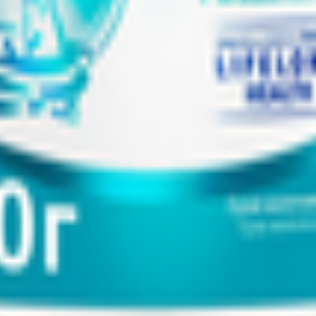
т 30.05.2003г выдано Гомельским облисполкомом
, ул. Козлова 2-А