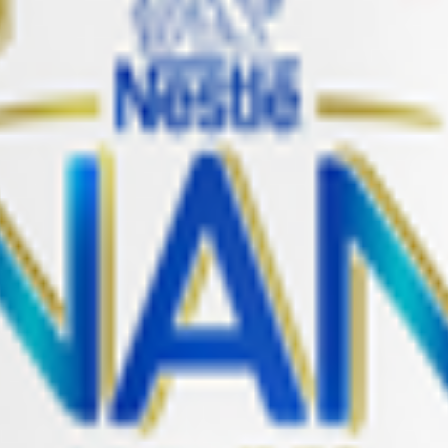
1 Optipro с рождения
х детей с рождения в случаях, когда грудное вскармливание н
 мальтодекстрин, растительные масла (низкоэруковое рапсовое,
цитин), калия цитрат, витаминно-минеральный премикс (L-аскорб
тинола ацетат А, пиридоксина гидрохлорид В6, рибофлавин В2, 
 минералы (железа ll сульфат, сульфат цинка, сульфат меди), ка
тности (калия гидроксид)