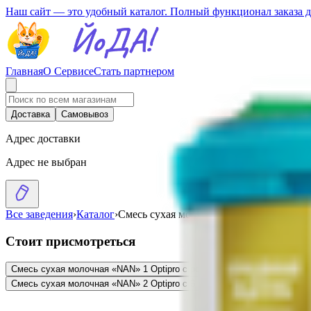
Наш сайт — это удобный каталог. Полный функционал заказа 
Главная
О Сервисе
Стать партнером
Доставка
Самовывоз
Адрес доставки
Адрес не выбран
Все заведения
›
Каталог
›
Смесь сухая молочная «NAN» 1 Optipro
Стоит присмотреться
Смесь сухая молочная «NAN» 1 Optipro с рождения
29.48
BYN
BYN
Смес
Смесь сухая молочная «NAN» 2 Optipro с 6 месяцев
50.49
BYN
BYN