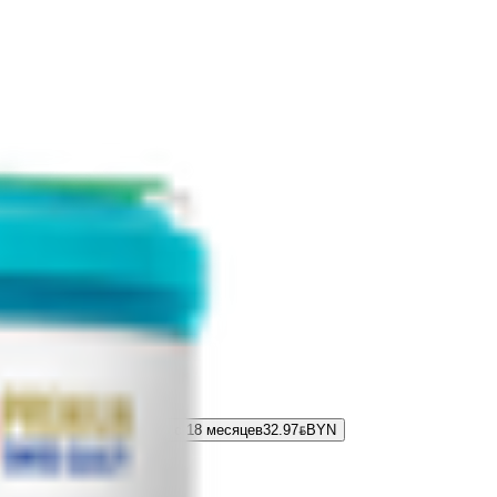
олочная «NAN» 4 Optipro с 18 месяцев
32.97
BYN
BYN