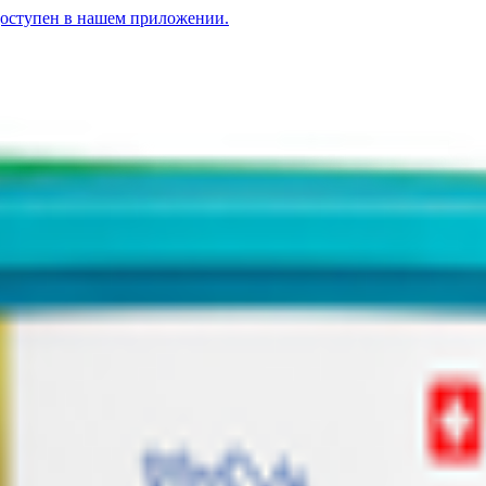
доступен в нашем приложении.
 с рождения
ь сухая молочная «Nestogen» 3 с 12 месяцев
15.97
BYN
BYN
Смесь сухая м