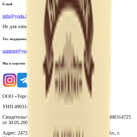
E-mail
info@yoda.by
Не для электронных обращений
Тех. поддержка
support@yoda.by
Мы в соцсетях
ООО «Торговая сеть «Продмир»
УНП 490314725
Свидетельство о государственной регистрации № 490314725
от 30.05.2003г выдано Гомельским облисполкомом
Адрес: 247210, Республика Беларусь, Гомельская обл., г.