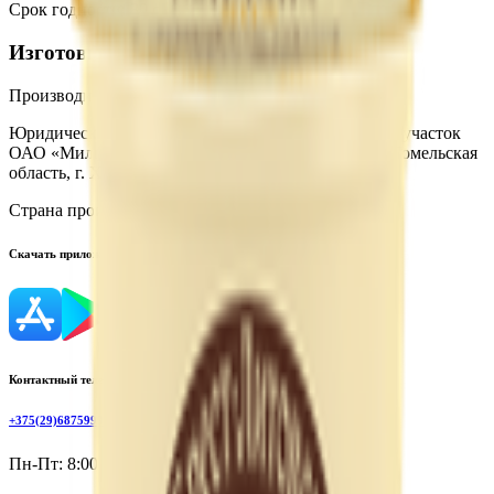
Срок годности
:
30 суток
Изготовитель
Производитель:
ОАО «Милкавита»
Юридический адрес:
Полесский производственный участок
ОАО «Милкавита», 247618, Республика Беларусь, Гомельская
область, г. Хойники, ул. Жукова, 1
Страна производства:
Республика Беларусь
Скачать приложение
Контактный телефон
+375(29)6875999
Пн-Пт: 8:00 - 17:00