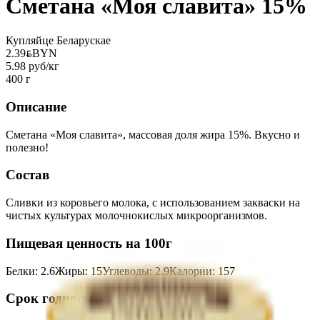
Сметана «Моя славита» 15%
Купляйце Беларускае
2.39
BYN
BYN
5.98 руб/кг
400 г
Описание
Сметана «Моя славита», массовая доля жира 15%. Вкусно и
полезно!
Состав
Сливки из коровьего молока, с использованием закваски на
чистых культурах молочнокислых микроорганизмов.
Пищевая ценность на 100г
Белки
:
2.6
Жиры
:
15
Углеводы
:
2.9
Калории
:
157
Срок годности