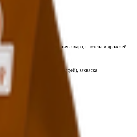
еных томатов без использования сахара, глютена и дрожжей
, розмарин, чабер, тимьян, шалфей), закваска