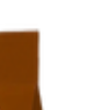
 «Здоровей»
6.50
BYN
BYN