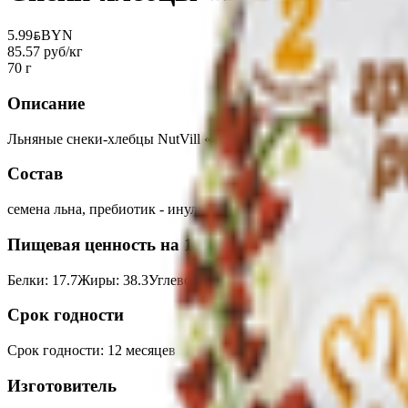
5.99
BYN
BYN
85.57 руб/кг
70 г
Описание
Льняные снеки-хлебцы NutVill «Томаты и прованские травы» н
Состав
семена льна, пребиотик - инулин, томаты сушеные молотые, сол
Пищевая ценность на 100г
Белки
:
17.7
Жиры
:
38.3
Углеводы
:
32.6
Калории
:
503
Срок годности
Срок годности
:
12 месяцев
Изготовитель