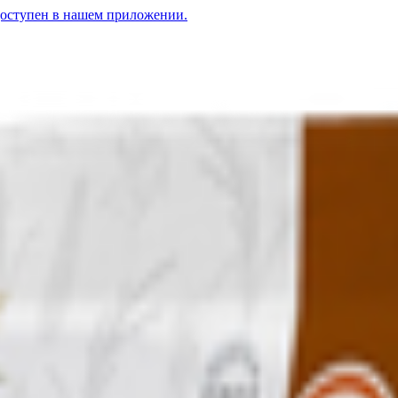
доступен в нашем приложении.
авы» « NutVill»
озмарин и чеснок» «NutVill»
5.50
BYN
BYN
Хлебцы-мини гречишно-рисовые
анские травы» « NutVill»