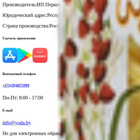
Производитель:
ИП Перкина Елена Александровна
Юридический адрес:
Республика Адыгея, Гиагинский район, ст. 
Страна производства:
Россия
Скачать приложение
Контактный телефон
+375(29)6875999
Пн-Пт: 8:00 - 17:00
E-mail
info@yoda.by
Не для электронных обращений