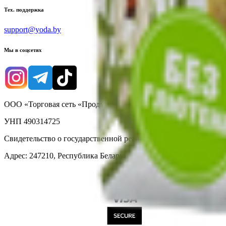
Тех. поддержка
support@yoda.by
Мы в соцсетях
ООО «Торговая сеть «Продмир»
УНП 490314725
Свидетельство о государственной регистрации № 490314725 о
Адрес: 247210, Республика Беларусь, Гомельская обл., г. Жлобин