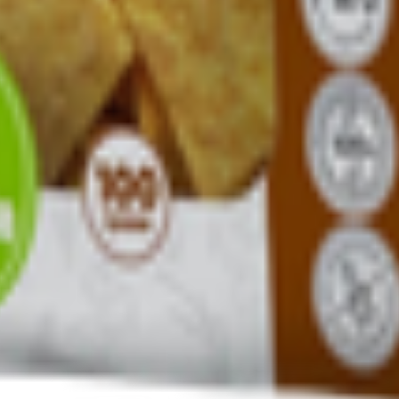
т 30.05.2003г выдано Гомельским облисполкомом
, ул. Козлова 2-А