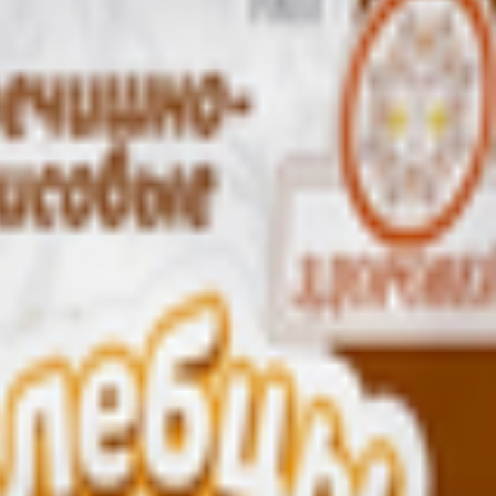
атуральный перекус, изготовленный на основе семян льна и суш
ь морская пищевая, прованские травы (орегано, базилик, майоран