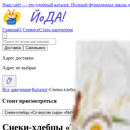
Наш сайт — это удобный каталог. Полный функционал заказа 
Главная
О Сервисе
Стать партнером
Доставка
Самовывоз
Адрес доставки
Адрес не выбран
Все заведения
›
Каталог
›
Снеки-хлебцы «Томаты и прованские тр
Стоит присмотреться
Снеки-хлебцы «Со вкусом сыра» «NutVill»
5.99
BYN
BYN
Снеки-хлебцы «Р
Снеки-хлебцы «Томаты и пров