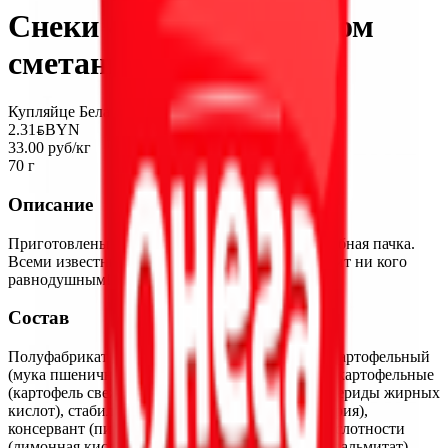
Снеки «Онега» со вкусом
сметаны и лука
Купляйце Беларускае
2.31
BYN
BYN
33.00 руб/кг
70 г
Описание
Приготовлены из картофельных продуктов, удобная пачка.
Всеми известный вкус сметаны и лука не оставит ни кого
равнодушным!
Состав
Полуфабрикат для чипсов и снеков пшенично-картофельный
(мука пшеничная, крахмал кукурузный, хлопья картофельные
(картофель свежий, эмульгатор (моно- и диглицериды жирных
кислот), стабилизатор (дигидропирофосфат натрия),
консервант (пиросульфит натрия), регулятор кислотности
(лимонная кислота), антиокислитель (аскорбилпальмитат),