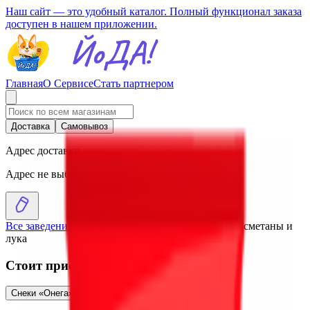
Наш сайт — это удобный каталог. Полный функционал заказа
доступен в нашем приложении.
Главная
О Сервисе
Стать партнером
Доставка
Самовывоз
Адрес доставки
Адрес не выбран
Все заведения
›
Каталог
›
Снеки «Онега» со вкусом сметаны и
лука
Стоит присмотреться
Снеки «Онега» со вкусом пекинской утки
2.31
BYN
BYN