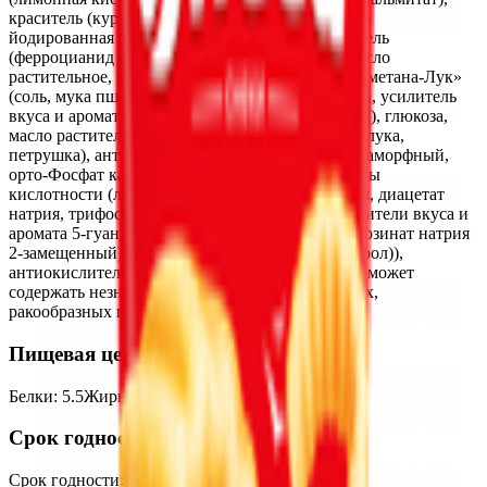
краситель (куркумин), соль поваренная пищевая
йодированная (соль, йодат калия, антикомкователь
(ферроцианид калия)), масло подсолнечное); масло
растительное, комплексная пищевая добавка «Сметана-Лук»
(соль, мука пшеничная, ароматизаторы, сахароза, усилитель
вкуса и аромата (глутамат натрия 1-замещенный), глюкоза,
масло растительное, травы (порошок чеснока и лука,
петрушка), антикомкователи (диоксид кремния аморфный,
орто-Фосфат кальция 3-замещенный), регуляторы
кислотности (лимонная кислота, лактат кальция, диацетат
натрия, трифосфат натрия 5-замещенный), усилители вкуса и
аромата 5-гуанилат натрия 2-замещенный, 5-инозинат натрия
2-замещенный), антиокислитель (альфа-Токоферол)),
антиокислитель (экстракт розмарина). Продукт может
содержать незначительное количество молочных,
ракообразных продуктов, сои, горчицы.
Пищевая ценность на 100г
Белки
:
5.5
Жиры
:
32
Углеводы
:
45.5
Калории
:
490
Срок годности
Срок годности
:
9 месяцев