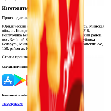
Изготовитель
Производитель:
ООО «Азбука снеков»
Юридический адрес:
223050, Республика Беларусь, Минская
обл., аг. Колодищи, ул. Промышленная, 8/1; 222218,
Республика Беларусь, Минская обл., Смолевичский район,
пос. Зелёный Бор, ул.Заводская, 2; 223050, Республика
Беларусь, Минская обл., Минский р-н, Колодищанский с/с,
158, район аг. Колодищи
Страна производства:
Республика Беларусь
Скачать приложение
Контактный телефон
+375(29)6875999