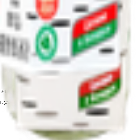
т 30.05.2003г выдано Гомельским облисполкомом
, ул. Козлова 2-А