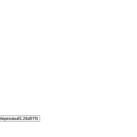
 березовый
1.24
BYN
BYN