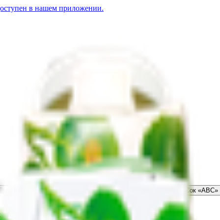
доступен в нашем приложении.
Дар»
1.91
BYN
BYN
Сок березовый «ABC» с сахаром
4.21
BYN
BYN
Сок «АВС»
сахаром