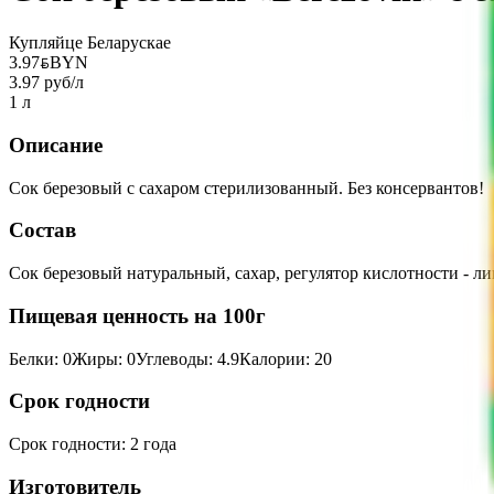
Купляйце Беларускае
3.97
BYN
BYN
3.97 руб/л
1 л
Описание
Сок березовый с сахаром стерилизованный. Без консервантов!
Состав
Сок березовый натуральный, сахар, регулятор кислотности - ли
Пищевая ценность на 100г
Белки
:
0
Жиры
:
0
Углеводы
:
4.9
Калории
:
20
Срок годности
Срок годности
:
2 года
Изготовитель