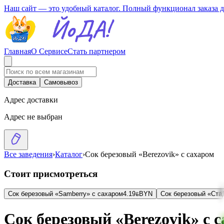
Наш сайт — это удобный каталог. Полный функционал заказа 
Главная
О Сервисе
Стать партнером
Доставка
Самовывоз
Адрес доставки
Адрес не выбран
Все заведения
›
Каталог
›
Сок березовый «Berezovik» с сахаром
Стоит присмотреться
Сок березовый «Samberry» с сахаром
4.19
BYN
BYN
Сок березовый «Ста
Сок березовый «Berezovik» с 