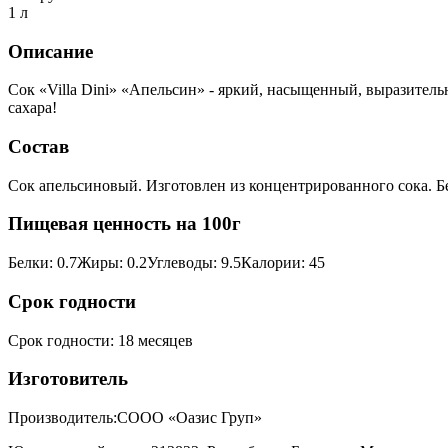
1 л
Описание
Сок «Villa Dini» «Апельсин» - яркий, насыщенный, выразите
сахара!
Состав
Сок апельсиновый. Изготовлен из концентрированного сока. Бе
Пищевая ценность на 100г
Белки
:
0.7
Жиры
:
0.2
Углеводы
:
9.5
Калории
:
45
Срок годности
Срок годности
:
18 месяцев
Изготовитель
Производитель:
СООО «Оазис Груп»