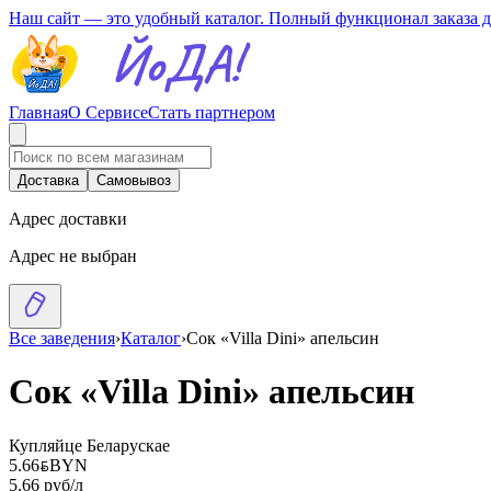
Наш сайт — это удобный каталог. Полный функционал заказа 
Главная
О Сервисе
Стать партнером
Доставка
Самовывоз
Адрес доставки
Адрес не выбран
Все заведения
›
Каталог
›
Сок «Villa Dini» апельсин
Сок «Villa Dini» апельсин
Купляйце Беларускае
5.66
BYN
BYN
5.66 руб/л