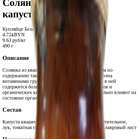
Солянка «Из квашеной
капусты»
Купляйце Беларускае
4.72
BYN
BYN
9.63 руб/кг
490 г
Описание
Солянка из квашеной капусты является лидером по
содержанию такого витамина, как С, а также полна
витаминами группы В, А, U, К. Помимо этого, в ней
содержится большое количество микроэлементов и
органических кислот, которые также положительно влияют на
состояние организма.
Состав
Капуста квашенная, огурцы соленые, масло растительное,
лук, томатная паста, сахар, соль, перец черный, лавровый лист