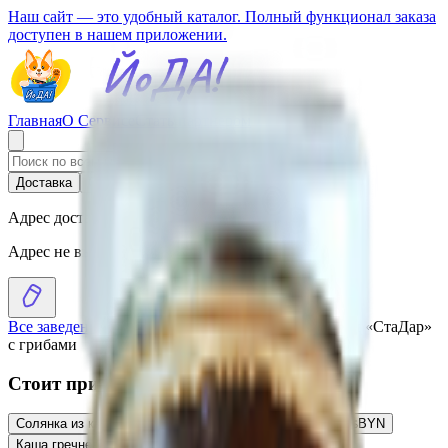
Наш сайт — это удобный каталог. Полный функционал заказа
доступен в нашем приложении.
Главная
О Сервисе
Стать партнером
Доставка
Самовывоз
Адрес доставки
Адрес не выбран
Все заведения
›
Каталог
›
Солянка из свежей капусты «СтаДар»
с грибами
Стоит присмотреться
Солянка из квашеной капусты «СтаДар» с грибами
5.31
BYN
BYN
Каша гречневая «СтаДар» с грибами
4.11
BYN
BYN