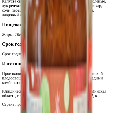
Капуста свежая, грибы отварные соленые, огурцы соленые,
лук репчатый, масло растительное, томатная паста, сахар,
соль, перец черный, перец черный, перец душистый,
лавровый лист.
Пищевая ценность на 100г
Жиры
:
7
Белки
:
3.5
Калории
:
100
Углеводы
:
7
Срок годности
Срок годности
:
3 года
Изготовитель
Производитель:
Унитарное предприятие «стародорожский
плодоовощной завод» ОАО «Слуцкий сахарорафинадный
комбинат»
Юридический адрес:
222932, Республика Беларусь, Минская
область, г. Старые Дороги ул. Коммунистическая, 27, к.1
Страна производства:
Республика Беларусь