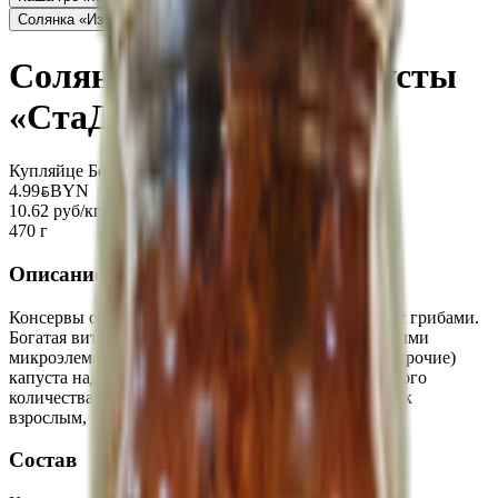
Солянка «Из квашеной капусты»
4.72
BYN
BYN
Солянка из свежей капусты
«СтаДар» с грибами
Купляйце Беларускае
4.99
BYN
BYN
10.62 руб/кг
470 г
Описание
Консервы овощные «Солянка из свежей капусты» с грибами.
Богатая витаминами (В2, В1, А, С, РР, U) и полезными
микроэлементами (цинк, железо, магний, калий и прочие)
капуста надежно защищает наш организм от большого
количества заболеваний. Капуста полезна всем – как
взрослым, так и детям. Отличный вариант гарнира!
Состав