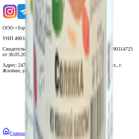
ООО «Торговая сеть «Продмир»
УНП 490314725
Свидетельство о государственной регистрации № 490314725
от 30.05.2003г выдано Гомельским облисполкомом
Адрес: 247210, Республика Беларусь, Гомельская обл., г.
Жлобин, ул. Козлова 2-А
Главная