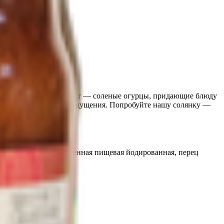
чный вкус. Особый акцент — соленые огурцы, придающие блюду
насыщенные вкусовые ощущения. Попробуйте нашу солянку —
хар белый, соль поваренная пищевая йодированная, перец