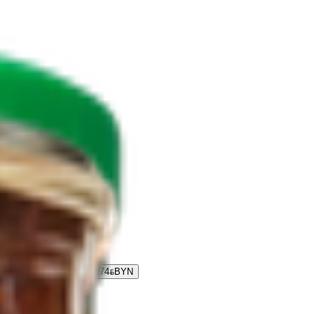
» из свежей капусты
4.74
BYN
BYN