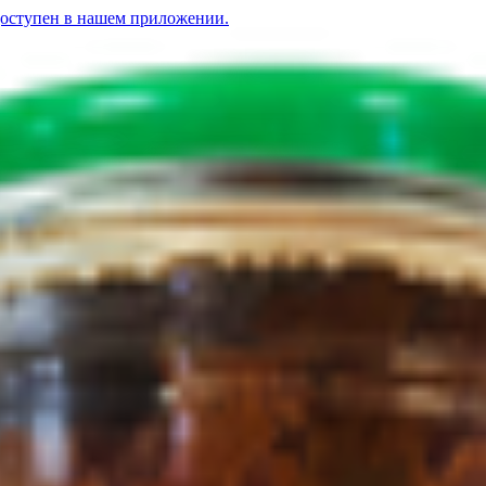
доступен в нашем приложении.
ы
Солянка «Брилево» из свежей капусты
4.10
BYN
BYN
Солянка «KLADOVKA
сты»
4.72
BYN
BYN