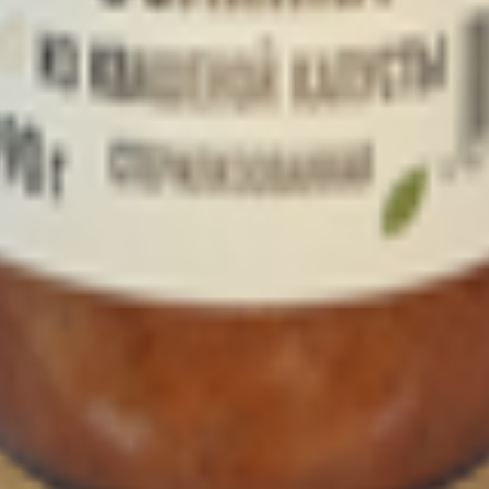
т 30.05.2003г выдано Гомельским облисполкомом
, ул. Козлова 2-А