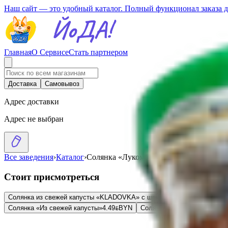
Наш сайт — это удобный каталог. Полный функционал заказа 
Главная
О Сервисе
Стать партнером
Доставка
Самовывоз
Адрес доставки
Адрес не выбран
Все заведения
›
Каталог
›
Солянка «Лукоморье» из свежей капуст
Стоит присмотреться
Солянка из свежей капусты «KLADOVKA» с шампиньонами
4.86
BYN
BYN
Солянка «Из свежей капусты»
4.49
BYN
BYN
Солянка «Из квашеной капу