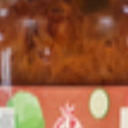
ей капусты
морковь, ароматный лук и пикантные специи, создавая гармони
ти и пряности для тех, кто ценит натуральные ингредиенты и 
чное рафинированное, лук репчатый свежий, томатная паста, са