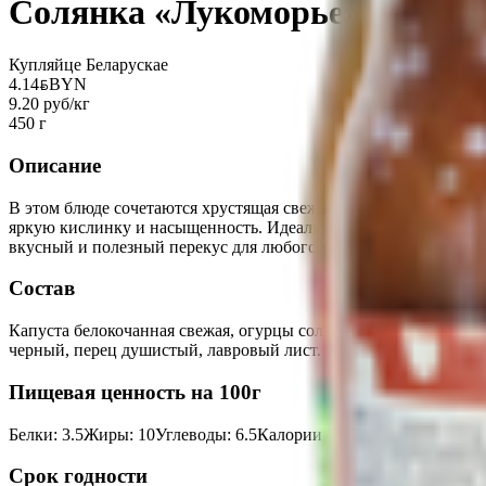
Солянка «Лукоморье» из свеж
Купляйце Беларускае
4.14
BYN
BYN
9.20 руб/кг
450 г
Описание
В этом блюде сочетаются хрустящая свежая капуста, сладкая 
яркую кислинку и насыщенность. Идеальное сочетание свежес
вкусный и полезный перекус для любого времени дня!
Состав
Капуста белокочанная свежая, огурцы соленые, масло подсолне
черный, перец душистый, лавровый лист.
Пищевая ценность на 100г
Белки
:
3.5
Жиры
:
10
Углеводы
:
6.5
Калории
:
130
Срок годности