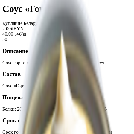
Соус «Горчичный»
Купляйце Беларускае
2.00
BYN
BYN
40.00 руб/кг
50 г
Описание
Соус горчичный имеет пряный вкус, в меру жгуч.
Состав
Соус «Горчичный».
Пищевая ценность на 100г
Белки
:
26.9
Жиры
:
17.5
Углеводы
:
45.7
Калории
:
416
Срок годности
Срок годности
:
24 часа при t от +2 до +6°С с момента