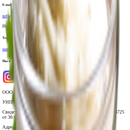
E-mail
info@yoda.by
Не для электронных обращений
Тех. поддержка
support@yoda.by
Мы в соцсетях
ООО «Торговая сеть «Продмир»
УНП 490314725
Свидетельство о государственной регистрации № 490314725
от 30.05.2003г выдано Гомельским облисполкомом
Адрес: 247210, Республика Беларусь, Гомельская обл., г.