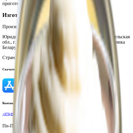
приготовления
Изготовитель
Производитель:
ООО «Формула-Едим»
Юридический адрес:
247210, Республика Беларусь, Гомельская
обл., г.Жлобин, ул.Первомайская, д.59а; 247210, Республика
Беларусь, Гомельская обл., г. Жлобин. ул. Красная, 44
Страна производства:
Республика Беларусь
Скачать приложение
Контактный телефон
+375(29)6875999
Пн-Пт: 8:00 - 17:00