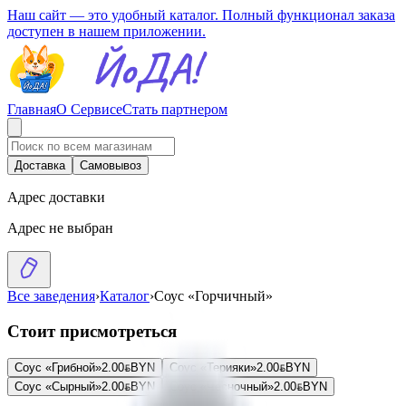
Наш сайт — это удобный каталог. Полный функционал заказа
доступен в нашем приложении.
Главная
О Сервисе
Стать партнером
Доставка
Самовывоз
Адрес доставки
Адрес не выбран
Все заведения
›
Каталог
›
Соус «Горчичный»
Стоит присмотреться
Соус «Грибной»
2.00
BYN
BYN
Соус «Терияки»
2.00
BYN
BYN
Соус «Сырный»
2.00
BYN
BYN
Соус «Чесночный»
2.00
BYN
BYN