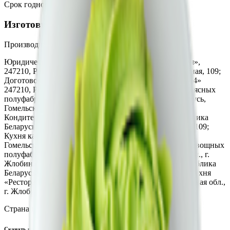
Срок годности
:
12 часов
Изготовитель
Производитель:
ООО «Торговая сеть «Продмир»
Юридический адрес:
Кондитерский цех «Три желания»,
247210, Республика Беларусь, г. Жлобин, ул. Шоссейная, 109;
Доготовочный кондитерский цех «Мир продуктов №4»
247210, Республика Беларусь, ул. К.Маркса, 2г; Цех мясных
полуфабрикатов ТРЦ «3 Желания» Республика Беларусь,
Гомельская обл., г. Жлобин, ул. Шоссейная, 109;
Кондитерский цех ТРЦ «3 Желания», 247210, Республика
Беларусь. Гомельская обл., г. Жлобин, ул. Шоссейная, 109;
Кухня кафе-бистро «3 минуты», Республика Беларусь,
Гомельская обл., г. Жлобин, ул. Шоссейная, 109; Цех овощных
полуфабрикатов, Республика Беларусь, Гомельская обл., г.
Жлобин, ул. Шоссейная, 109; Кухня «Кафе ХЗ», Республика
Беларусь, Гомельская обл., г. Жлобин, мкр.18, д. 6А; Кухня
«Ресторан R&B Crash», Республика Беларусь, Гомельская обл.,
г. Жлобин, ул. Шоссейная, 109А
Страна производства:
Республика Беларусь
Скачать приложение