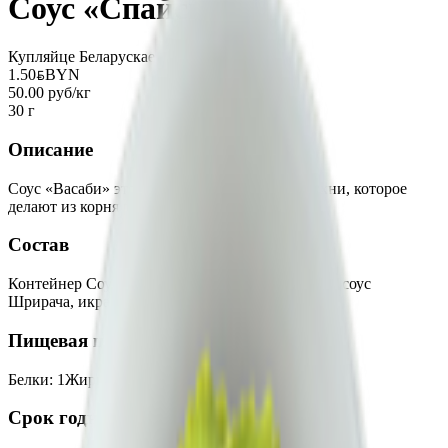
Соус «Спайси»
Купляйце Беларускае
1.50
BYN
BYN
50.00 руб/кг
30 г
Описание
Соус «Васаби» это острое блюдо японской кухни, которое
делают из корня растения эвтрема японская.
Состав
Контейнер Соусник 50мм, майонез Провансаль, соус
Шрирача, икра Тобико-ИККО.
Пищевая ценность на 100г
Белки
:
1
Жиры
:
18
Углеводы
:
5
Калории
:
190
Срок годности