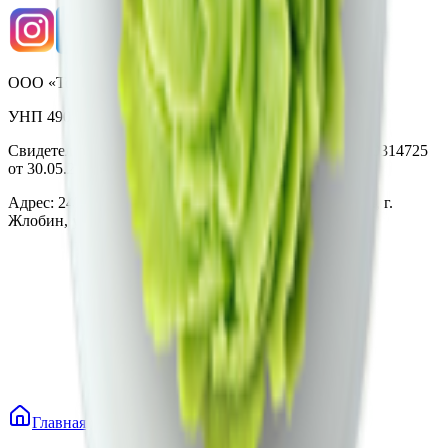
ООО «Торговая сеть «Продмир»
УНП 490314725
Свидетельство о государственной регистрации № 490314725
от 30.05.2003г выдано Гомельским облисполкомом
Адрес: 247210, Республика Беларусь, Гомельская обл., г.
Жлобин, ул. Козлова 2-А
Главная