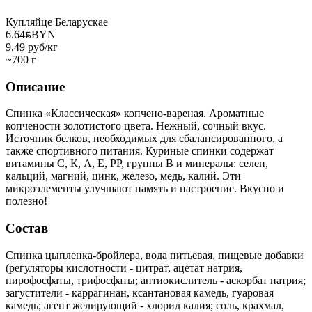
Купляйце Беларускае
6.64
BYN
BYN
9.49 руб/кг
~700 г
Описание
Спинка «Классическая» копчено-вареная. Ароматные
копчености золотистого цвета. Нежный, сочный вкус.
Источник белков, необходимых для сбалансированного, а
также спортивного питания. Куриные спинки содержат
витамины С, К, А, Е, РР, группы В и минералы: селен,
кальций, магний, цинк, железо, медь, калий. Эти
микроэлементы улучшают память и настроение. Вкусно и
полезно!
Состав
Спинка цыпленка-бройлера, вода питьевая, пищевые добавки
(регуляторы кислотности - цитрат, ацетат натрия,
пирофосфаты, трифосфаты; антиокислитель - аскорбат натрия;
загустители - каррагинан, ксантановая камедь, гуаровая
камедь; агент желирующий - хлорид калия; соль, крахмал,