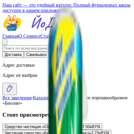
Наш сайт — это удобный каталог. Полный функционал заказа
доступен в нашем приложении.
Главная
О Сервисе
Стать партнером
Доставка
Самовывоз
Адрес доставки
Адрес не выбран
Все заведения
›
Каталог
›
Средство чистящее порошкообразное
«Биолан»
Стоит присмотреться
Средство чистящее «Clean go» для кухни
7.50
BYN
BYN
Чистящее средство «Биолан» горная свежесть
2.23
BYN
BYN