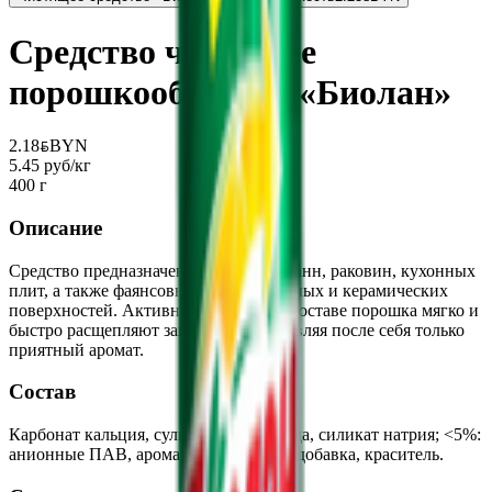
Средство чистящее
порошкообразное «Биолан»
2.18
BYN
BYN
5.45 руб/кг
400 г
Описание
Средство предназначено для чистки ванн, раковин, кухонных
плит, а также фаянсовых, эмалированных и керамических
поверхностей. Активные вещества в составе порошка мягко и
быстро расщепляют загрязнения, оставляя после себя только
приятный аромат.
Состав
Карбонат кальция, сульфат натрия, сода, силикат натрия; <5%:
анионные ПАВ, ароматизирирующая добавка, краситель.