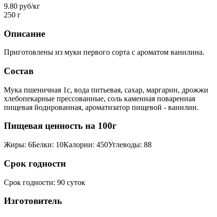
9.80 руб/кг
250 г
Описание
Приготовлены из муки первого сорта с ароматом ванилина.
Состав
Мука пшеничная 1с, вода питьевая, сахар, маргарин, дрожжи
хлебопекарные прессованные, соль каменная поваренная
пищевая йодированная, ароматизатор пищевой - ванилин.
Пищевая ценность на 100г
Жиры
:
6
Белки
:
10
Калории
:
450
Углеводы
:
88
Срок годности
Срок годности
:
90 суток
Изготовитель