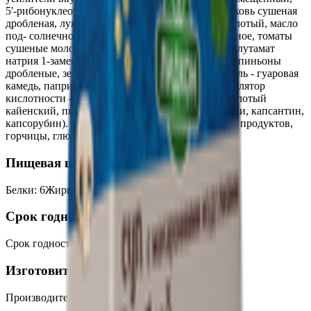
5'-рибонуклеотиды натрия 2-замещенные)), морковь сушеная
дробленая, лук сушеный дробленый, имбирь молотый, масло
под- солнечное рафинированное дезодорированное, томаты
сушеные молотые, усилитель вкуса и аромата - глутамат
натрия 1-замещенный, ароматизатор, грибы шампиньоны
дробленые, зелень сушеная дробленая, загуститель - гуаровая
камедь, паприка красная сладкая дробленая, регулятор
кислотности - лимонная кислота, перец чили молотый
кайенский, пищевой краситель (экстракт паприки, капсантин,
капсорубин). Может содержать следы молочных продуктов,
горчицы, глютена, арахиса.
Пищевая ценность на 100г
Белки
:
6
Жиры
:
16
Углеводы
:
51
Калории
:
370
Срок годности
Срок годности
:
12 месяцев
Изготовитель
Производитель:
ОАО «Лидапищеконцентраты»