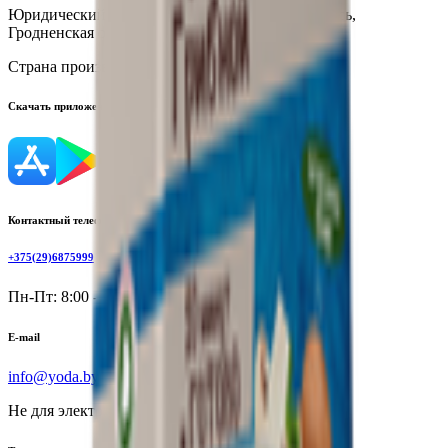
Юридический адрес:
231300, Республика Беларусь,
Гродненская обл., г. Лида, ул. Тавлая, 11
Страна производства:
Республика Беларусь
Скачать приложение
Контактный телефон
+375(29)6875999
Пн-Пт: 8:00 - 17:00
E-mail
info@yoda.by
Не для электронных обращений