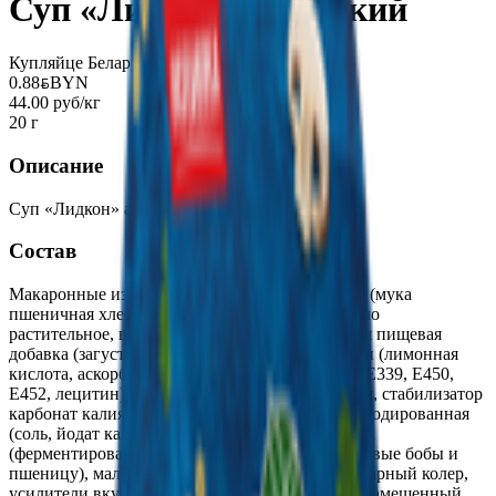
Суп «Лидкон» азиатский
Купляйце Беларускае
0.88
BYN
BYN
44.00 руб/кг
20 г
Описание
Суп «Лидкон» азиатский. Быстро и вкусно!
Состав
Макаронные изделия быстрого приготовления (мука
пшеничная хлебопекарная высшего сорта, масло
растительное, вода питьевая, соль, комплексная пищевая
добавка (загуститель декстрин, антиокислители (лимонная
кислота, аскорбиновая кислота), эмульгаторы (Е339, Е450,
Е452, лецитин)), разрыхлитель карбонат натрия, стабилизатор
карбонат калия), крахмал картофельный, соль йодированная
(соль, йодат калия), сахар, соевый соус порошок
(ферментированный соевый соус (содержит соевые бобы и
пшеницу), мальтодекстрин, соль, краситель сахарный колер,
усилители вкуса и аромата (глутамат натрия 1-замещенный,