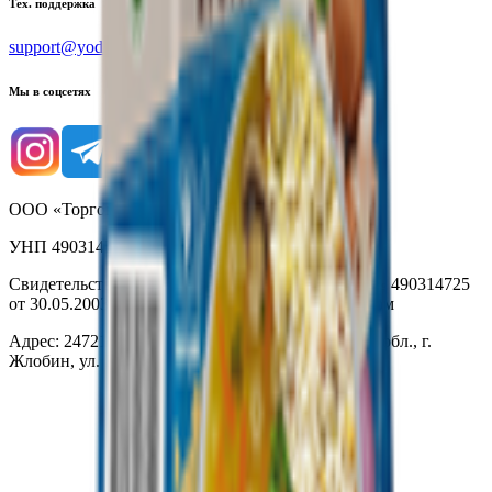
Тех. поддержка
support@yoda.by
Мы в соцсетях
ООО «Торговая сеть «Продмир»
УНП 490314725
Свидетельство о государственной регистрации № 490314725
от 30.05.2003г выдано Гомельским облисполкомом
Адрес: 247210, Республика Беларусь, Гомельская обл., г.
Жлобин, ул. Козлова 2-А