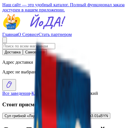
Наш сайт — это удобный каталог. Полный функционал заказа
доступен в нашем приложении.
Главная
О Сервисе
Стать партнером
Доставка
Самовывоз
Адрес доставки
Адрес не выбран
Все заведения
›
Каталог
›
Суп «Лидкон» азиатский
Стоит присмотреться
Суп грибной «Лидкон» с макаронными изделиями
3.01
BYN
BYN