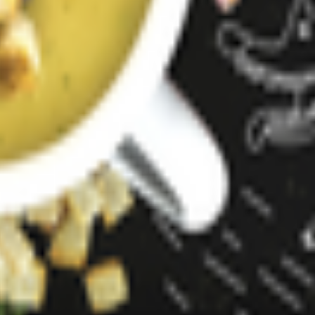
т 30.05.2003г выдано Гомельским облисполкомом
, ул. Козлова 2-А