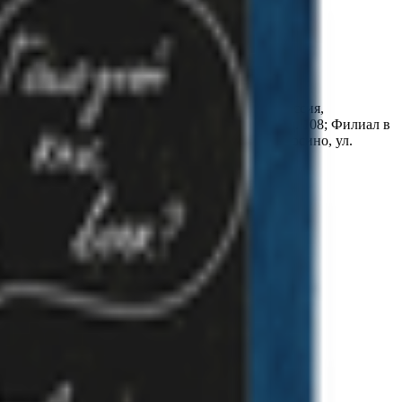
овском районе Владимирской области, 601430, Россия,
 Пермский край, г. Пермь. ул. Героев Хасана, д. 108; Филиал в
, Россия, Калужская обл., Боровский р-н, с. Ворсино, ул.