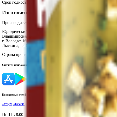
Срок годности
:
12 месяцев
Изготовитель
Производитель:
ООО «Нестле Россия»
Юридический адрес:
Филиал в г. Самаре, 443091, Россия, Самар
Владимирская обл., Вязниковский р-н, г. Вязники, мкр. Нововяз
г. Вологде: 160010, Россия, г. Вологда, ул. Михаила Поповича, 
Лыскина, вл.1
Страна производства:
Россия
Скачать приложение
Контактный телефон
+375(29)6875999
Пн-Пт: 8:00 - 17:00