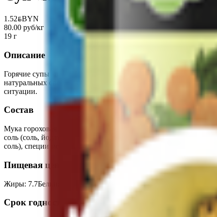
1.52
BYN
BYN
80.00 руб/кг
19 г
Описание
Горячие супы являются важной составляющей нашего рациона и
натуральных овощей, душистых трав и специй обладает насыще
ситуации.
Состав
Мука гороховая 39,7%, мука пшеничная (содержит глютен), сух
соль (соль, йодат калия), овощи и зелень сушеные (морковь 1,
соль), специи молотые (куркума, кориандр), регулятор кислотн
Пищевая ценность на 100г
Жиры
:
7.7
Белки
:
6.1
Калории
:
336
Углеводы
:
52
Срок годности