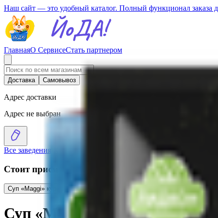
Наш сайт — это удобный каталог. Полный функционал заказа 
Главная
О Сервисе
Стать партнером
Доставка
Самовывоз
Адрес доставки
Адрес не выбран
Все заведения
›
Каталог
›
Суп «Maggi» гороховый с сухариками
Стоит присмотреться
Суп «Maggi» куриный с вермишелью
1.79
BYN
BYN
Суп «Maggi» Звездо
Суп «Maggi» гороховый с сух