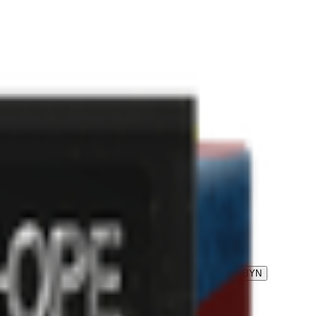
остей
2.41
BYN
BYN
Суп-пюре «Гороховый» с гренками
0.88
BYN
BYN