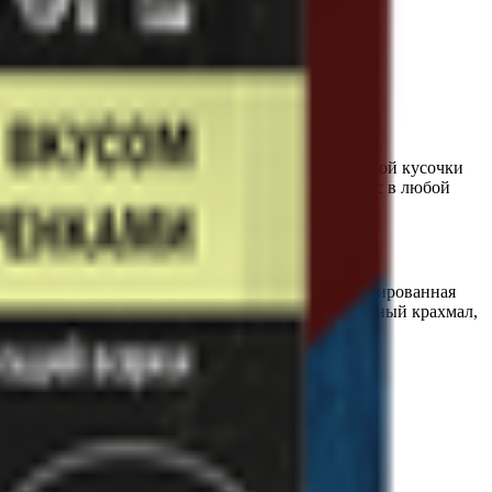
ороховый с сухариками «Maggi» , в составе которой кусочки
сухариками прекрасно утолит голод и согреет вас в любой
ло растительное, вода, соль, дрожжи), сахар, йодированная
ры, масло подсолнечное, кукурузный соус (кукурузный крахмал,
дерей.