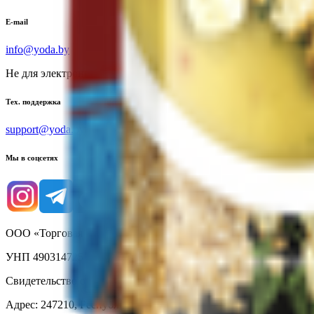
E-mail
info@yoda.by
Не для электронных обращений
Тех. поддержка
support@yoda.by
Мы в соцсетях
ООО «Торговая сеть «Продмир»
УНП 490314725
Свидетельство о государственной регистрации № 490314725 о
Адрес: 247210, Республика Беларусь, Гомельская обл., г. Жлобин