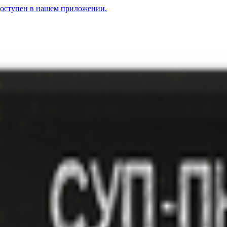
доступен в нашем приложении.
чки с зеленью и овощами
1.79
BYN
BYN
Суп «Гороховый» со вкусом копчен
ариками