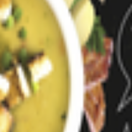
ская обл., г. Самара, проспект Кирова, д. 257; Филиал в Вязник
ники, ул. Промышленная, д.1; Филиал в г. Перми, 614990, Россия,
д.4а; Филиал в с. Ворсино Боровского р-на Калужской обл., 249020