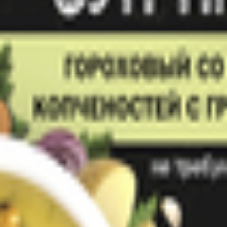
 содержат необходимые организму питательные вещества. Суп г
нным гороховым вкусом и ароматом, в сочетании с хрустящими 
арики пшеничные 15,8% (мука пшеничная (содержит глютен), мас
2%, петрушка 1,1%, лук репчатый, чеснок, майоран), ароматизато
ости (лимонная кислота). Продукт может содержать молоко, сель