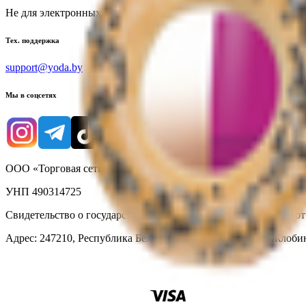
Не для электронных обращений
Тех. поддержка
support@yoda.by
Мы в соцсетях
ООО «Торговая сеть «Продмир»
УНП 490314725
Свидетельство о государственной регистрации № 490314725 о
Адрес: 247210, Республика Беларусь, Гомельская обл., г. Жлобин