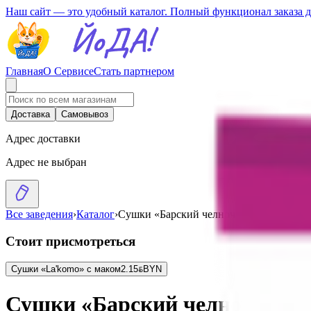
Наш сайт — это удобный каталог. Полный функционал заказа 
Главная
О Сервисе
Стать партнером
Доставка
Самовывоз
Адрес доставки
Адрес не выбран
Все заведения
›
Каталог
›
Сушки «Барский челночок»
Стоит присмотреться
Сушки «La'komo» с маком
2.15
BYN
BYN
Сушки «Барский челночок»