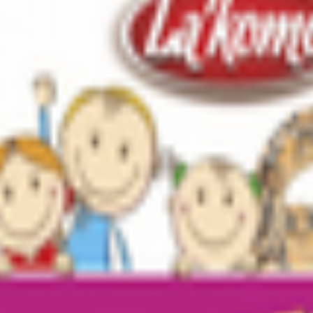
 сахар белый, масло подсолнечное рафинированное дезодорирова
«Ванилин».