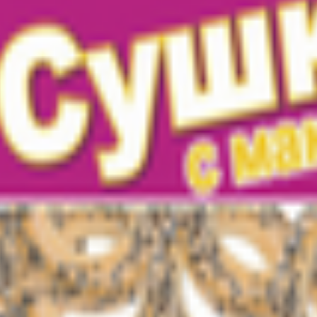
, Минский р-н, Новодворский с/с, аг. Гатово, ул. Фрунзе д. 4