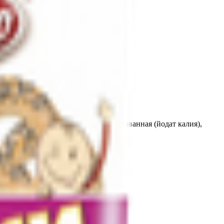
нное, соль каменная пищевая йодированная (йодат калия),