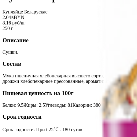
Купляйце Беларускае
2.04
BYN
BYN
8.16 руб/кг
250 г
Описание
Сушки.
Состав
Мука пшеничная хлебопекарная высшего сорта, вода питьевая,
дрожжи хлебопекарные прессованные, ароматизатор пищевой 
Пищевая ценность на 100г
Белки
:
9.5
Жиры
:
2.5
Углеводы
:
81
Калории
:
380
Срок годности
Срок годности
:
При t 25℃ - 180 суток