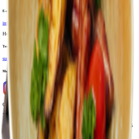
E-mail
info@yoda.by
Не для электронных обращений
Тех. поддержка
support@yoda.by
Мы в соцсетях
ООО «Торговая сеть «Продмир»
УНП 490314725
Свидетельство о государственной регистрации № 490314725
от 30.05.2003г выдано Гомельским облисполкомом