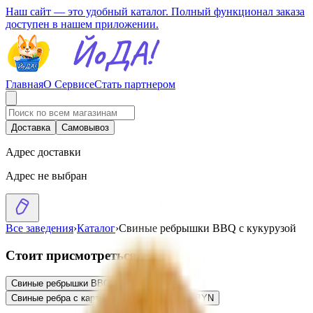
Наш сайт — это удобный каталог. Полный функционал заказа
доступен в нашем приложении.
Главная
О Сервисе
Стать партнером
Доставка
Самовывоз
Адрес доставки
Адрес не выбран
Все заведения
›
Каталог
›
Свиные ребрышки BBQ с кукурузой
Стоит присмотреться
Свиные ребрышки BBQ
35.90
BYN
BYN
Свиные ребра с картофелем Айдахо
29.90
BYN
BYN