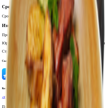
Срок годности
Срок годности
:
12 часов
Изготовитель
Производитель:
ООО «КУРИТСА»
Юридический адрес:
247210, микрорайон 18, д. 6 А, г. Жлобин
Страна производства:
Республика Беларусь
Скачать приложение
Контактный телефон
+375(29)6875999
Пн-Пт: 8:00 - 17:00