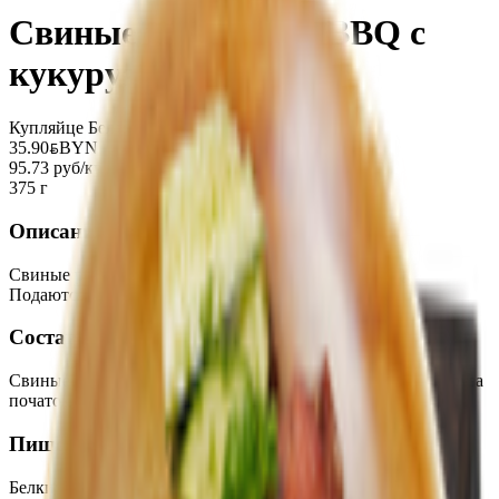
Свиные ребрышки BBQ с
кукурузой
Купляйце Беларускае
35.90
BYN
BYN
95.73 руб/кг
375 г
Описание
Свиные ребрышки су-вид, запеченные в соусе BBQ.
Подаются с кукурузой в мексиканском стиле.
Состав
Свиные ребрышки су-вид, запеченные в соусе BBQ, кукуруза
початок, соус баффало, сыр пармезан.
Пищевая ценность на 100г
Белки
:
30
Жиры
:
66
Углеводы
:
39
Калории
:
851