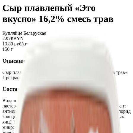
Сыр плавленый «Это
вкусно» 16,2% смесь трав
Купляйце Беларускае
2.97
BYN
BYN
19.80 руб/кг
150 г
Описание
Сыр плавленый «Это вкусно» 16,2% со вкусом «Смесь трав».
Прекрасно подойдет для бутербродов!
Состав
Вода питьевая, сыр (молоко нормализованное
пастеризованное, соль пищевая выварочная (содержит агент
антислеживающий - ферроцианид калия), уплотнитель хлорид
кальция, ферментный препарат (лизоцим из белка куриных
яиц), бактериальная закваска молочнокислых
микроорганизмов, консервант нитрат натрия,
молокосвертывающий ферментный препарат микробного