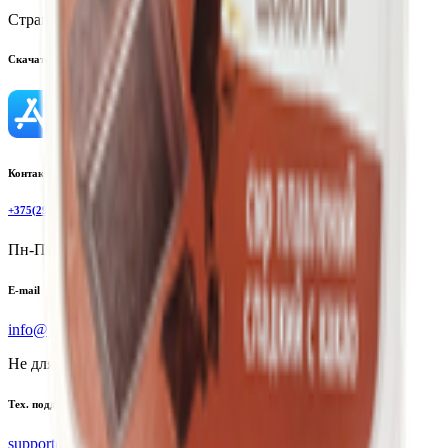
Страна производства:
Республика Беларусь
Скачать приложение
Контактный телефон
+375(29)6875999
Пн-Пт: 8:00 - 17:00
E-mail
info@yoda.by
Не для электронных обращений
Тех. поддержка
support@yoda.by