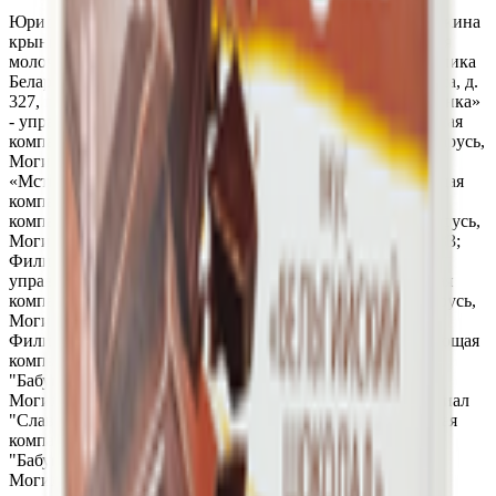
Юридический адрес:
Филиал «Бобруйский» ОАО «Бабушкина
крынка»- управляющая компания холдинга «Могилевская
молочная компания«Бабушкина крынка» 213823, Республика
Беларусь, Могилевская обл., г. Бобруйск, ул. Карла Маркса, д.
327, пом.27; Филиал «Быховский» ОАО «Бабушкина крынка»
- управляющая компания холдинга «Могилевская молочная
компания «Бабушкина крынка», 213352, Республика Беларусь,
Могилевская обл., г. Быхов, ул. Некрасова, д. 42; Филиал
«Мстиславский» ОАО «Бабушкина крынка» - управляющая
компания холдинга «Могилевская молочная
компания«Бабушкина крынка», 213453, Республика Беларусь,
Могилевская обл., г. Мстиславль, пер. Коммунарный, д. 33;
Филиал «Осиповичский» ОАО «Бабушкина крынка»-
управляющая компания холдинга «Могилевская молочная
компания Бабушкина крынка», 213760, Республика Беларусь,
Могилевская обл., г. Осиповичи, ул. Юбилейная, д. 53А;
Филиал "Чаусский" ОАО "Бабушкина крынка"- управляющая
компания холдинга "Могилевская молочная компания
"Бабушкина Крынка", 213206, Республика Беларусь,
Могилевская обл., г. Чаусы, ул. Первомайская, д. 37; Филиал
"Славгородский" ОАО "Бабушкина крынка"-управляющая
компания холдинга "Могилевская молочная компания
"Бабушкина крынка" 213245, Республика Беларусь,
Могилевская обл., г. Славгород, ул. Калинина, д. 55