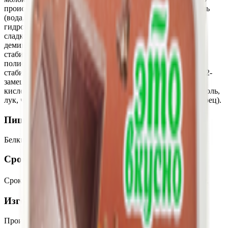
происхождения, комплексная пищевая добавка - краситель
(вода, эмульгатор Е433, регулятор кислотности: калия
гидроксид, краситель: экстракт аннато)), творог, масло
сладкосливочное несоленое, сыворотка молочная сухая
деминерализованная, комплексная пищевая добавка:
стабилизаторы (орто-Фосфат натрия 2-замещенный,
полифосфат натрия), комплексная пищевая добавка:
стабилизаторы (полифосфат натрия, орто-Фосфат натрия 2-
замещенный), комплексная пищевая добавка: регулятор
кислотности (фосфаты натрия), приправа «Смесь трав» (соль,
лук, чеснок, лист петрушки, укроп, любисток, черный перец).
Пищевая ценность на 100г
Белки
:
10.2
Жиры
:
16.2
Углеводы
:
0
Калории
:
190
Срок годности
Срок годности
:
При t от минус 4℃ до плюс 6℃ - 4 месяца
Изготовитель
Производитель:
ОАО «Бабушкина крынка»