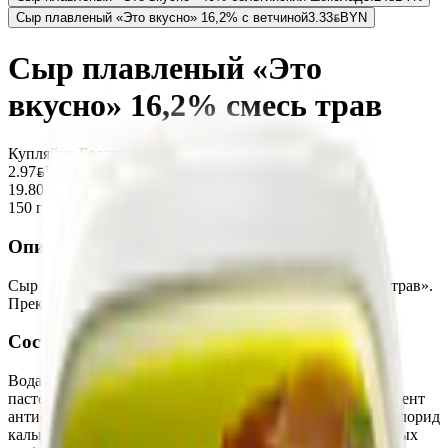
Сыр плавленый «Это вкусно» 16,2% с ветчиной
3.33
BYN
BYN
Сыр плавленый «Это
вкусно» 16,2% смесь трав
Купляйце Беларускае
2.97
BYN
BYN
19.80 руб/кг
150 г
Описание
Сыр плавленый «Это вкусно» 16,2% со вкусом «Смесь трав».
Прекрасно подойдет для бутербродов!
Состав
Вода питьевая, сыр (молоко нормализованное
пастеризованное, соль пищевая выварочная (содержит агент
антислеживающий - ферроцианид калия), уплотнитель хлорид
кальция, ферментный препарат (лизоцим из белка куриных