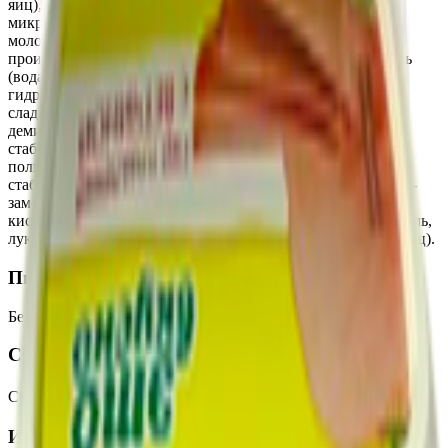
яиц), бактериальная закваска молочнокислых
микроорганизмов, консервант нитрат натрия,
молокосвертывающий ферментный препарат микробного
происхождения, комплексная пищевая добавка - краситель
(вода, эмульгатор Е433, регулятор кислотности: калия
гидроксид, краситель: экстракт аннато)), творог, масло
сладкосливочное несоленое, сыворотка молочная сухая
деминерализованная, комплексная пищевая добавка:
стабилизаторы (орто-Фосфат натрия 2-замещенный,
полифосфат натрия), комплексная пищевая добавка:
стабилизаторы (полифосфат натрия, орто-Фосфат натрия 2-
замещенный), комплексная пищевая добавка: регулятор
кислотности (фосфаты натрия), приправа «Смесь трав» (соль,
лук, чеснок, лист петрушки, укроп, любисток, черный перец).
Пищевая ценность на 100г
Белки
:
10.2
Жиры
:
16.2
Углеводы
:
0
Калории
:
190
Срок годности
Срок годности
:
При t от минус 4℃ до плюс 6℃ - 4 месяца
Изготовитель