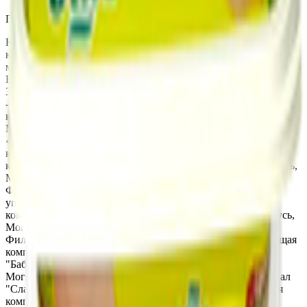
Производитель:
ОАО «Бабушкина крынка»
Юридический адрес:
Филиал «Бобруйский» ОАО «Бабушкина
крынка»- управляющая компания холдинга «Могилевская
молочная компания«Бабушкина крынка» 213823, Республика
Беларусь, Могилевская обл., г. Бобруйск, ул. Карла Маркса, д.
327, пом.27; Филиал «Быховский» ОАО «Бабушкина крынка»
- управляющая компания холдинга «Могилевская молочная
компания «Бабушкина крынка», 213352, Республика Беларусь,
Могилевская обл., г. Быхов, ул. Некрасова, д. 42; Филиал
«Мстиславский» ОАО «Бабушкина крынка» - управляющая
компания холдинга «Могилевская молочная
компания«Бабушкина крынка», 213453, Республика Беларусь,
Могилевская обл., г. Мстиславль, пер. Коммунарный, д. 33;
Филиал «Осиповичский» ОАО «Бабушкина крынка»-
управляющая компания холдинга «Могилевская молочная
компания Бабушкина крынка», 213760, Республика Беларусь,
Могилевская обл., г. Осиповичи, ул. Юбилейная, д. 53А;
Филиал "Чаусский" ОАО "Бабушкина крынка"- управляющая
компания холдинга "Могилевская молочная компания
"Бабушкина Крынка", 213206, Республика Беларусь,
Могилевская обл., г. Чаусы, ул. Первомайская, д. 37; Филиал
"Славгородский" ОАО "Бабушкина крынка"-управляющая
компания холдинга "Могилевская молочная компания