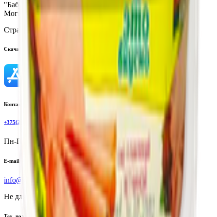
"Бабушкина крынка" 213245, Республика Беларусь,
Могилевская обл., г. Славгород, ул. Калинина, д. 55
Страна производства:
Республика Беларусь
Скачать приложение
Контактный телефон
+375(29)6875999
Пн-Пт: 8:00 - 17:00
E-mail
info@yoda.by
Не для электронных обращений
Тех. поддержка