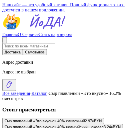
Наш сайт — это удобный каталог. Полный функционал заказа
доступен в нашем приложении.
Главная
О Сервисе
Стать партнером
Доставка
Самовывоз
Адрес доставки
Адрес не выбран
Все заведения
›
Каталог
›
Сыр плавленый «Это вкусно» 16,2%
смесь трав
Стоит присмотреться
Сыр плавленый «Это вкусно» 40% сливочный
2.97
BYN
BYN
Сыр плавленый «Это вкусно» 40% бельгийский шоколад
3.24
BYN
BYN