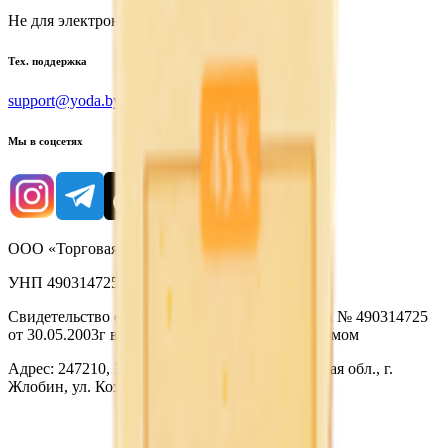
Не для электронных обращений
Тех. поддержка
support@yoda.by
Мы в соцсетях
ООО «Торговая сеть «Продмир»
УНП 490314725
Свидетельство о государственной регистрации № 490314725
от 30.05.2003г выдано Гомельским облисполкомом
Адрес: 247210, Республика Беларусь, Гомельская обл., г.
Жлобин, ул. Козлова 2-А