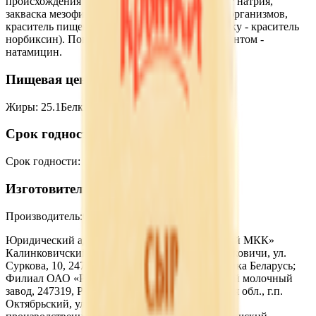
происхождения - лизоцим, консервант - нитрат натрия,
закваска мезофильных молочнокислых микроорганизмов,
краситель пищевой (содержит пищевую добавку - краситель
норбиксин). Поверхность обработана консервантом -
натамицин.
Пищевая ценность на 100г
Жиры
:
25.1
Белки
:
23
Калории
:
320
Углеводы
:
0
Срок годности
Срок годности
:
150 суток
Изготовитель
Производитель:
ОАО «Рогачевский МКК»
Юридический адрес:
Филиал ОАО «Рогачевский МКК»
Калинковичский молочный комбинат г. Калинковичи, ул.
Суркова, 10, 247710, Гомельская обл., Республика Беларусь;
Филиал ОАО «Рогачевский МКК» Октябрьский молочный
завод, 247319, Республика Беларусь, Гомельская обл., г.п.
Октябрьский, ул. К.Маркса, 30; Светлогорский