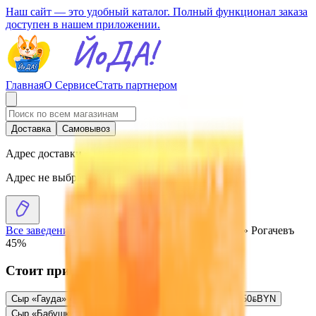
Наш сайт — это удобный каталог. Полный функционал заказа
доступен в нашем приложении.
Главная
О Сервисе
Стать партнером
Доставка
Самовывоз
Адрес доставки
Адрес не выбран
Все заведения
›
Каталог
›
Сыр полутвердый «Гауда» Рогачевъ
45%
Стоит присмотреться
Сыр «Гауда» 45%
4.94
BYN
BYN
Сыр «Гауда Lux» 45%
4.50
BYN
BYN
Сыр «Бабушкина крынка» 45% гауда
4.47
BYN
BYN