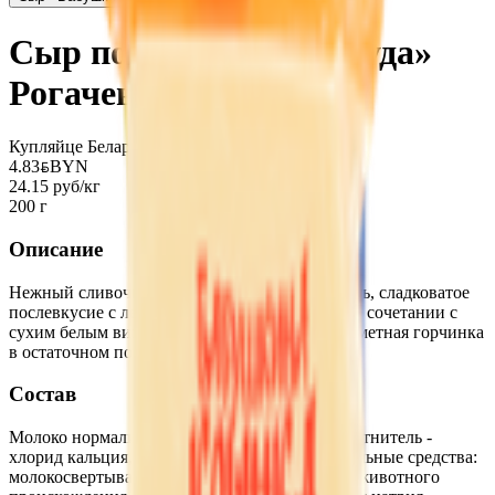
Сыр полутвердый «Гауда»
Рогачевъ 45%
Купляйце Беларускае
4.83
BYN
BYN
24.15 руб/кг
200 г
Описание
Нежный сливочный вкус, умеренная соленость, сладковатое
послевкусие с легкими ореховыми нотками. В сочетании с
сухим белым вином может ощущаться едва заметная горчинка
в остаточном послевкусии.
Состав
Молоко нормализованное, соль пищевая, уплотнитель -
хлорид кальция, технологические вспомогательные средства:
молокосвертывающий ферментный препарат животного