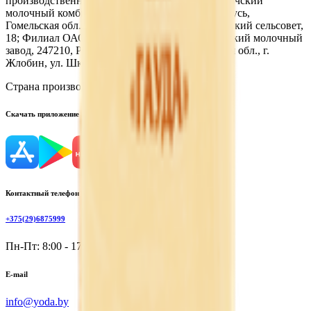
производственный участок филиала Калинковичский
молочный комбинат, 246284, Республика Беларусь,
Гомельская обл., Светлогорский р-н, Чирковичский сельсовет,
18; Филиал ОАО "Рогачевский МКК" Жлобинский молочный
завод, 247210, Республика Беларусь, Гомельская обл., г.
Жлобин, ул. Школьная, д. 10
Страна производства:
Республика Беларусь
Скачать приложение
Контактный телефон
+375(29)6875999
Пн-Пт: 8:00 - 17:00
E-mail
info@yoda.by