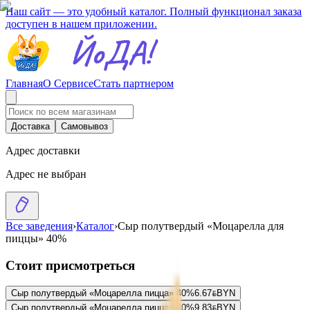
Наш сайт — это удобный каталог. Полный функционал заказа
доступен в нашем приложении.
Главная
О Сервисе
Стать партнером
Доставка
Самовывоз
Адрес доставки
Адрес не выбран
Все заведения
›
Каталог
›
Сыр полутвердый «Моцарелла для
пиццы» 40%
Стоит присмотреться
Сыр полутвердый «Моцарелла пицца» 40%
6.67
BYN
BYN
Сыр полутвердый «Моцарелла пицца» 40%
9.83
BYN
BYN