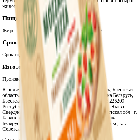
термофильных и мезофильных культр, ферментный препарат
животного происхождения.
Пищевая ценность на 100г
Жиры
:
21.6
Белки
:
23
Калории
:
286
Углеводы
:
0
Срок годности
Срок годности
:
120 суток
Изготовитель
Производитель:
ОАО «Савушкин Продукт»
Юридический адрес:
225710, Республика Беларусь, Брестская
область, г. Пинск, ул. Шило, 2; 225510, Республика Беларусь,
Брестская область, г. Столин, ул. Терешковой, 42; 225209,
Республика Беларусь, Брестская обл., г. Береза, ул. Якова
Свердлова, 28; 225406, Республика Беларусь, Брестская обл., г.
Барановичи, ул. 50 лет БССР, 51; 225793, Республика
Беларусь, Брестская обл., Ивановский р-н, г. Иваново, ул.
Советская, д. 102
Страна производства:
Республика Беларусь