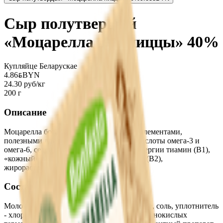
Сыр полутвердый
«Моцарелла для пиццы» 40%
Купляйце Беларускае
4.86
BYN
BYN
24.30 руб/кг
200 г
Описание
Моцарелла богата витаминами и микроэлементами,
полезными для кожи и волос: жирные кислоты омега-3 и
омега-6, селен и йод, железо, витамин энергии тиамин (В1),
«кожный» витамин красоты рибофлавин (В2),
жирорастворимые витамины A и E.
Состав
Молоко нормализованное пастеризованное, соль, уплотнитель
- хлорид кальция, закваска на основе молочнокислых