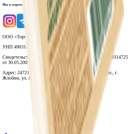
Мы в соцсетях
ООО «Торговая сеть «Продмир»
УНП 490314725
Свидетельство о государственной регистрации № 490314725
от 30.05.2003г выдано Гомельским облисполкомом
Адрес: 247210, Республика Беларусь, Гомельская обл., г.
Жлобин, ул. Козлова 2-А