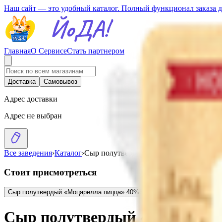
Наш сайт — это удобный каталог. Полный функционал заказа 
Главная
О Сервисе
Стать партнером
Доставка
Самовывоз
Адрес доставки
Адрес не выбран
Все заведения
›
Каталог
›
Сыр полутвердый «Моцарелла пицца» 
Стоит присмотреться
Сыр полутвердый «Моцарелла пицца» 40%
6.67
BYN
BYN
Сыр полутвер
Сыр полутвердый «Моцарелл