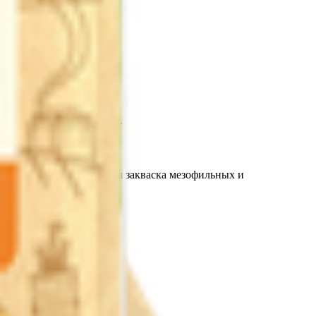
держание белка, без ГМО.
д кальция, бактериальная закваска мезофильных и