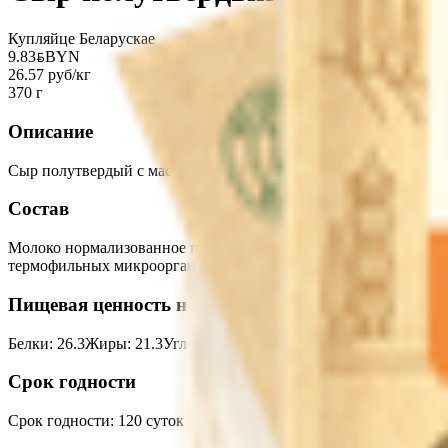
Купляйце Беларускае
9.83
BYN
BYN
26.57 руб/кг
370 г
Описание
Сыр полутвердый с массовой долей жира в сухом веществе 40%.
Состав
Молоко нормализованное пастеризованное, соль (содержит ант
термофильных микроорганизмов, молокосвертывающий фермен
Пищевая ценность на 100г
Белки
:
26.3
Жиры
:
21.3
Углеводы
:
0
Калории
:
300
Срок годности
Срок годности
:
120 суток