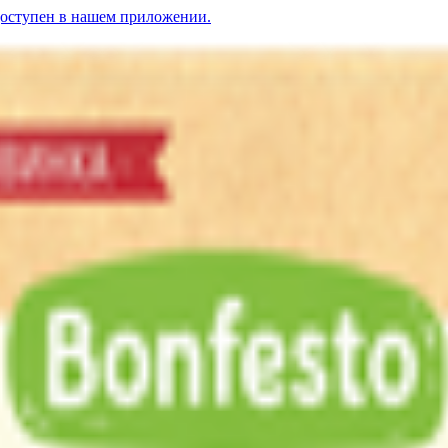
доступен в нашем приложении.
40%
дый «Моцарелла для пиццы» 40%
4.86
BYN
BYN
Сыр полутвердый «Bonfest
а пицца» 40%