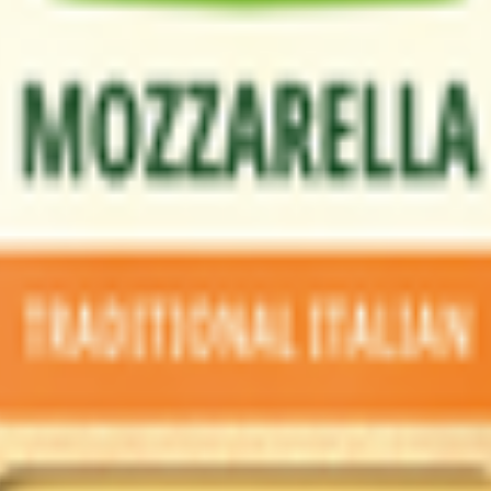
 Без консервантом, отлично тянется в горячем виде, высокое со
ислеживающий агент - ферроцианид калия), уплотнитель - хлори
т микробного происхождения.