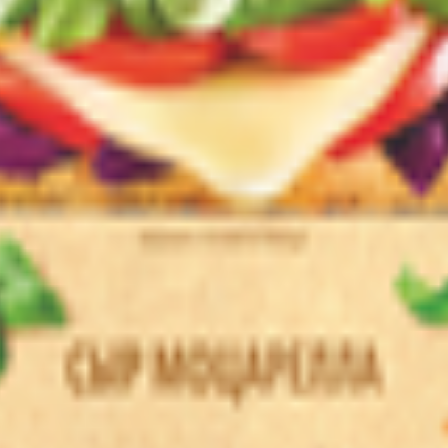
т 30.05.2003г выдано Гомельским облисполкомом
, ул. Козлова 2-А