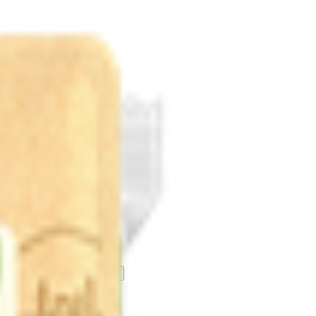
o» моцарелла 40%
5.79
BYN
BYN