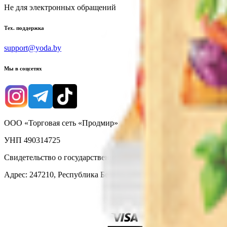
Не для электронных обращений
Тех. поддержка
support@yoda.by
Мы в соцсетях
ООО «Торговая сеть «Продмир»
УНП 490314725
Свидетельство о государственной регистрации № 490314725 о
Адрес: 247210, Республика Беларусь, Гомельская обл., г. Жлобин