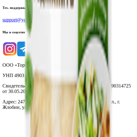
Тех. поддержка
support@yoda.by
Мы в соцсетях
ООО «Торговая сеть «Продмир»
УНП 490314725
Свидетельство о государственной регистрации № 490314725
от 30.05.2003г выдано Гомельским облисполкомом
Адрес: 247210, Республика Беларусь, Гомельская обл., г.
Жлобин, ул. Козлова 2-А