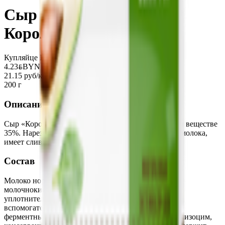
Сыр «Рогачевъ»
Королевский 35%
Купляйце Беларускае
4.23
BYN
BYN
21.15 руб/кг
200 г
Описание
Сыр «Королевский» с массовой долей жира в сухом веществе
35%. Нарезка-брусок. Изготовлен из натурального молока,
имеет сливочный вкус.
Состав
Молоко нормализованное, бактериальная закваска
молочнокислых микроорганизмов, соль пищевая,
уплотнитель - хлорид кальция, технологические
вспомогательные средства: молокосвертывающий
ферментный препарат животного происхождения, лизоцим,