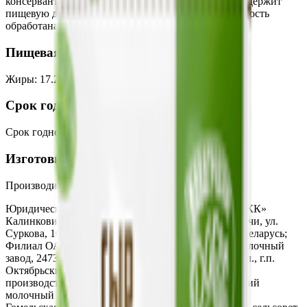
консервант - нитрат натрия, краситель пищевой, содержит
пищевую добавку - краситель норбиксин). Поверхность
обработана консервантом- натамицин.
Пищевая ценность на 100г
Жиры
:
17.2
Белки
:
25
Калории
:
255
Углеводы
:
0
Срок годности
Срок годности
:
150 суток
Изготовитель
Производитель:
ОАО «Рогачевский МКК»
Юридический адрес:
Филиал ОАО «Рогачевский МКК»
Калинковичский молочный комбинат г. Калинковичи, ул.
Суркова, 10, 247710, Гомельская обл., Республика Беларусь;
Филиал ОАО «Рогачевский МКК» Октябрьский молочный
завод, 247319, Республика Беларусь, Гомельская обл., г.п.
Октябрьский, ул. К.Маркса, 30; Светлогорский
производственный участок филиала Калинковичский
молочный комбинат, 246284, Республика Беларусь,