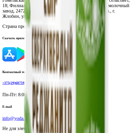
Гомельская обл., Светлогорский р-н, Чирковичский сельсовет,
18; Филиал ОАО "Рогачевский МКК" Жлобинский молочный
завод, 247210, Республика Беларусь, Гомельская обл., г.
Жлобин, ул. Школьная, д. 10
Страна производства:
Республика Беларусь
Скачать приложение
Контактный телефон
+375(29)6875999
Пн-Пт: 8:00 - 17:00
E-mail
info@yoda.by
Не для электронных обращений