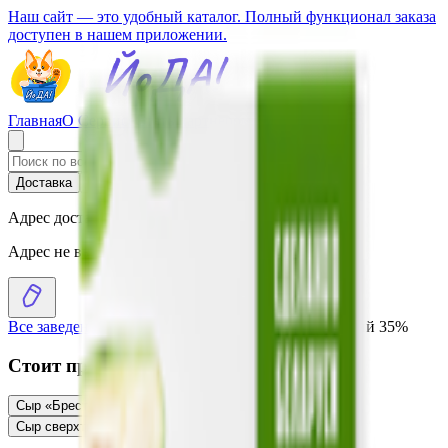
Наш сайт — это удобный каталог. Полный функционал заказа
доступен в нашем приложении.
Главная
О Сервисе
Стать партнером
Доставка
Самовывоз
Адрес доставки
Адрес не выбран
Все заведения
›
Каталог
›
Сыр «Рогачевъ» Королевский 35%
Стоит присмотреться
Сыр «Брест-Литовск» Монастырский 45%
4.66
BYN
BYN
Сыр сверхтвердый «Реджанито» тертый 45%
3.75
BYN
BYN