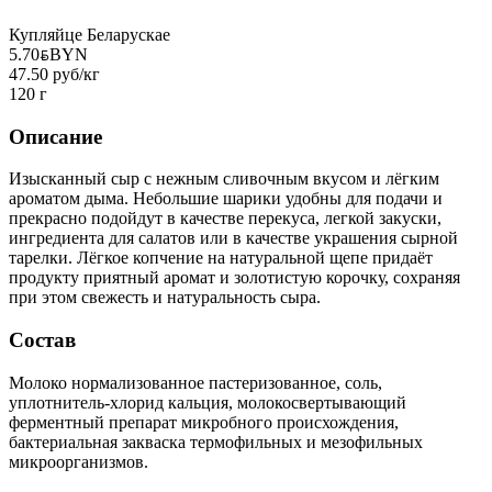
Купляйце Беларускае
5.70
BYN
BYN
47.50 руб/кг
120 г
Описание
Изысканный сыр с нежным сливочным вкусом и лёгким
ароматом дыма. Небольшие шарики удобны для подачи и
прекрасно подойдут в качестве перекуса, легкой закуски,
ингредиента для салатов или в качестве украшения сырной
тарелки. Лёгкое копчение на натуральной щепе придаёт
продукту приятный аромат и золотистую корочку, сохраняя
при этом свежесть и натуральность сыра.
Состав
Молоко нормализованное пастеризованное, соль,
уплотнитель-хлорид кальция, молокосвертывающий
ферментный препарат микробного происхождения,
бактериальная закваска термофильных и мезофильных
микроорганизмов.