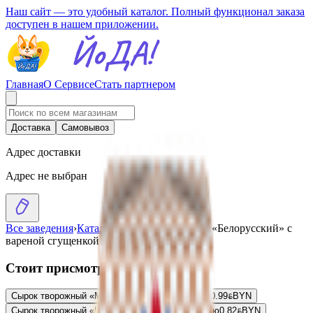
Наш сайт — это удобный каталог. Полный функционал заказа
доступен в нашем приложении.
Главная
О Сервисе
Стать партнером
Доставка
Самовывоз
Адрес доставки
Адрес не выбран
Все заведения
›
Каталог
›
Сырок творожный «Белорусский» с
вареной сгущенкой
Стоит присмотреться
Сырок творожный «Марципан» глазированный
0.99
BYN
BYN
Сырок творожный «Latte Barista» 26% с ванилью
0.82
BYN
BYN