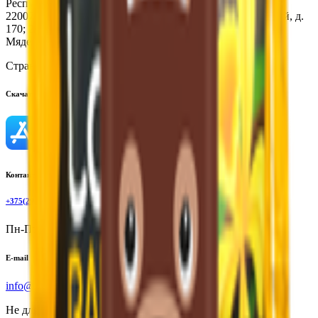
Республика Беларусь, 220070. г.Минск, ул. Солтыса, 185;
220075, Республика Беларусь, г. Минск, пр. Партизанский, д.
170; 222396, Республика Беларусь, Минская область,
Мядельский район, аг. Нарочь, ул. Заводская, д.1
Страна производства:
Республика Беларусь
Скачать приложение
Контактный телефон
+375(29)6875999
Пн-Пт: 8:00 - 17:00
E-mail
info@yoda.by
Не для электронных обращений