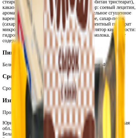
стеарин, эмульгаторы: соевый лецитин, сорбитан тристеарат),
какао-порошок, кокосовое масло, эмульгатор: соевый лецитин,
ароматизатор «Ванилин»), сахар, молоко цельное сгущенное
вареное с сахором (молоко нормализованное, сахар-песок
(сахароза), вспомогательное средство: ферментный препарат
микробного происхождения - лактаза), регулятор кислотности:
гидрокарбонат натрия, масло из коровьего молока. Может
содержать следы орехов и арахиса.
Пищевая ценность на 100г
Белки
:
10.1
Жиры
:
25.4
Углеводы
:
32.3
Калории
:
400
Срок годности
Срок годности
:
20 суток
Изготовитель
Производитель:
ОАО «Минский молочный завод №1»
Юридический адрес:
222310, Республика Беларусь, Минская
обл., г. Молодечно, ул. Нагорная, д.7; 222416, Республика
Беларусь, Минская обл., г. Вилейка, ул. Партизанская, 77;