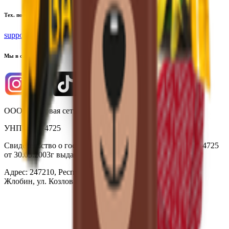
Тех. поддержка
support@yoda.by
Мы в соцсетях
ООО «Торговая сеть «Продмир»
УНП 490314725
Свидетельство о государственной регистрации № 490314725
от 30.05.2003г выдано Гомельским облисполкомом
Адрес: 247210, Республика Беларусь, Гомельская обл., г.
Жлобин, ул. Козлова 2-А