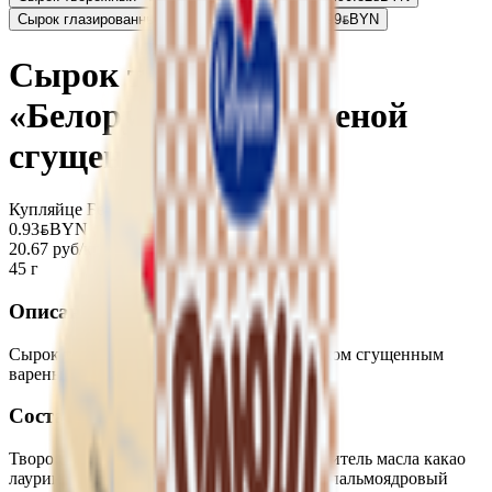
Сырок глазированный «Плюш» 18% с какао
0.99
BYN
BYN
Сырок творожный
«Белорусский» с вареной
сгущенкой
Купляйце Беларускае
0.93
BYN
BYN
20.67 руб/кг
45 г
Описание
Сырок творожный глазированный с молоком сгущенным
вареным массовой долей жира 23%.
Состав
Творог, глазурь кондитерская (сахар, заменитель масла какао
лауринового типа (гидрогенизированный пальмоядровый