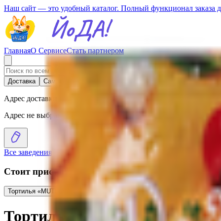
Наш сайт — это удобный каталог. Полный функционал заказа 
Главная
О Сервисе
Стать партнером
Доставка
Самовывоз
Адрес доставки
Адрес не выбран
Все заведения
›
Каталог
›
Тортилья «MUTLUKAL» пшеничная
Стоит присмотреться
Тортилья «MUTLUKAL» основа для пиццы
5.51
BYN
BYN
Тортилья «MUTLUKAL» пше