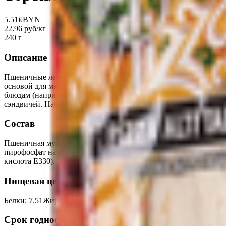
5.51
BYN
BYN
22.96 руб/кг
240 г
Описание
Пшеничные лепёшки тортильи — основа кулинарного вдохнове
основой для многих блюд, например, энчилада, буррито, фахита
блюдам (например, к чили кон карне). Их едят жареными или п
сэндвичей. Начинка может быть как солёная, так и сладкая.
Состав
Пшеничная мука, вода, растительное масло (пальмовое, рапсовое
пирофосфат натрия Е450 (IV), эмульгатор (моно- и диглицерид 
кислота Е330). Продукт содержит глютен, не содержит добавк
Пищевая ценность на 100г
Белки
:
7.51
Жиры
:
8.12
Углеводы
:
55.22
Калории
:
290
Срок годности