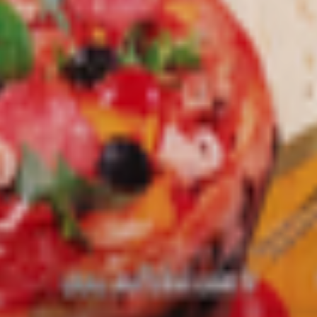
т 30.05.2003г выдано Гомельским облисполкомом
, ул. Козлова 2-А