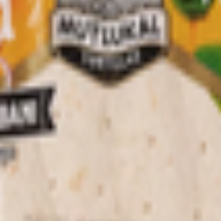
ния. Продукт отличается натуральным составом, оригинальным
с, такос, кесадилья, где в лепёшку заворачивают различную начи
ечёными, подают просто так или сворачивают и наполняют начин
, подсолнечное, хлопковое), соль, сахар, стабилизатор (глицири
Е471), консерванты: (сорбат калия Е202, пропионат кальция Е28
и животного происхождения. Упаковано в защитной атмосфере.