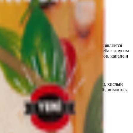
 вкусом и тонким пшеничным ароматом. Тортилья является
нку. Кроме того, тортильи часто подают вместо хлеба к другим
кой. Лепешки служат основой для пирогов, рулетов, канапе и
н Е422), разрыхлители: (бикарбонат натрия Е500 (i), кислый
2), регуляторы кислотности: (яблочная кислата Е296, лимонная