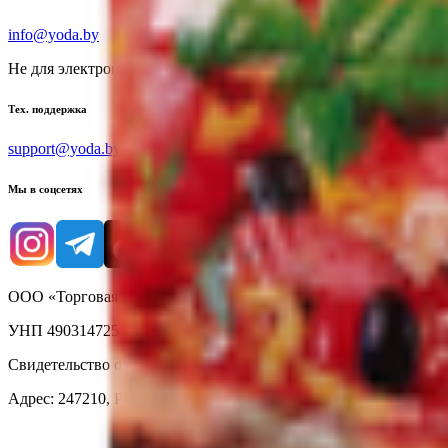
info@yoda.by
Не для электронных обращений
Тех. поддержка
support@yoda.by
Мы в соцсетях
ООО «Торговая сеть «Продмир»
УНП 490314725
Свидетельство о государственной регистрации № 490314725 о
Адрес: 247210, Республика Беларусь, Гомельская обл., г. Жлобин