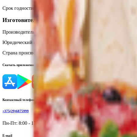
Срок годности
:
12 месяцев
Изготовитель
Производитель:
MUTLUKAL GIDA SAN. TIC. A. S.
Юридический адрес:
Organize Sanayi Bölgesi 6. Cad. No:10 C
Страна производства:
Турция
Скачать приложение
Контактный телефон
+375(29)6875999
Пн-Пт: 8:00 - 17:00
E-mail