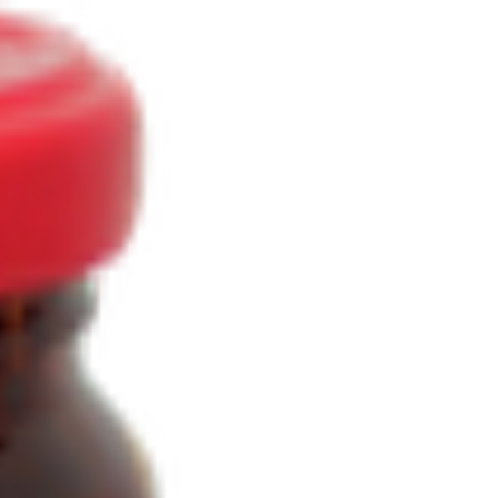
«Роско»
6.53
BYN
BYN