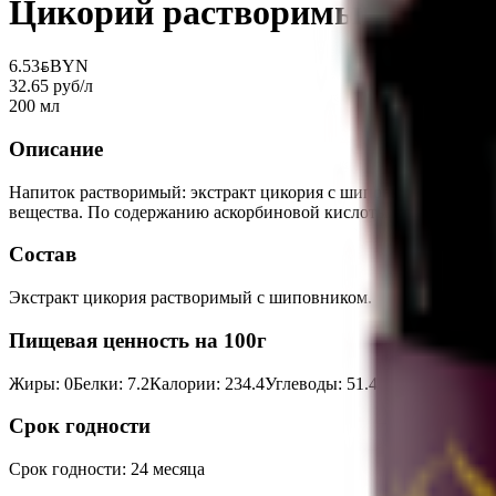
Цикорий растворимый «Роско
6.53
BYN
BYN
32.65 руб/л
200 мл
Описание
Напиток растворимый: экстракт цикория с шиповником. В плода
вещества. По содержанию аскорбиновой кислоты (вит. С) шипов
Состав
Экстракт цикория растворимый с шиповником.
Пищевая ценность на 100г
Жиры
:
0
Белки
:
7.2
Калории
:
234.4
Углеводы
:
51.4
Срок годности
Срок годности
:
24 месяца