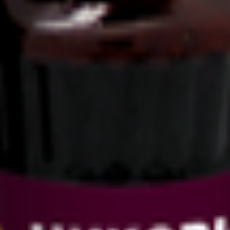
» с шиповником
х шиповника содержатся углеводы, органические кислоты, белки
ник превосходит все другие растения. Полезно для здоровья!