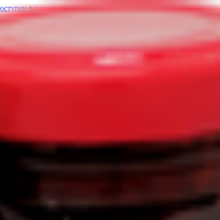
доступен в нашем приложении.
вником
воримый «Seve» с эхинацеей и мятой
6.21
BYN
BYN
Цикорий растворимый 