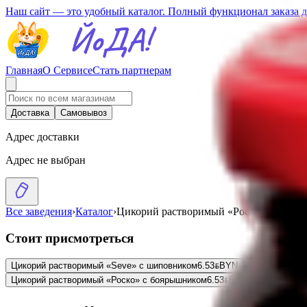
Наш сайт — это удобный каталог. Полный функционал заказа 
Главная
О Сервисе
Стать партнерам
Доставка
Самовывоз
Адрес доставки
Адрес не выбран
Все заведения
›
Каталог
›
Цикорий растворимый «Роско» с шипо
Стоит присмотреться
Цикорий растворимый «Seve» с шиповником
6.53
BYN
BYN
Цикорий раст
Цикорий растворимый «Роско» с боярышником
6.53
BYN
BYN