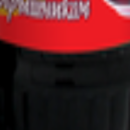
т 30.05.2003г выдано Гомельским облисполкомом
, ул. Козлова 2-А