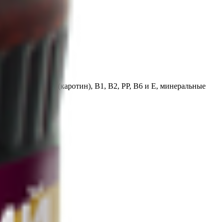
, витамины, А (каротин), В1, В2, РР, В6 и Е, минеральные