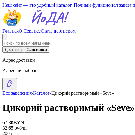
Наш сайт — это удобный каталог. Полный функционал заказа 
Главная
О Сервисе
Стать партнером
Доставка
Самовывоз
Адрес доставки
Адрес не выбран
Все заведения
›
Каталог
›
Цикорий растворимый «Seve»
Цикорий растворимый «Seve»
6.53
BYN
BYN
32.65 руб/кг
200 г