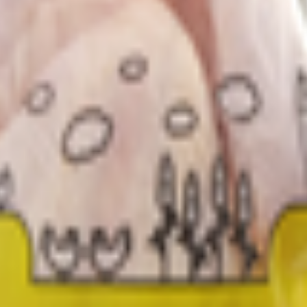
, Столбцовский р-н, Рубежевичский с/с, д.Заречье, ул. Вкусная, 