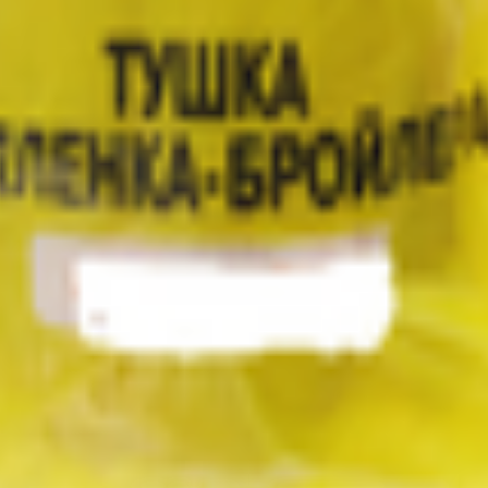
т 30.05.2003г выдано Гомельским облисполкомом
, ул. Козлова 2-А