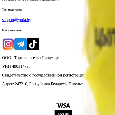
Тех. поддержка
support@yoda.by
Мы в соцсетях
ООО «Торговая сеть «Продмир»
УНП 490314725
Свидетельство о государственной регистрации № 490314725 о
Адрес: 247210, Республика Беларусь, Гомельская обл., г. Жлобин