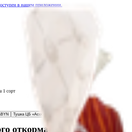
доступен в нашем приложении.
 1 сорт
N
BYN
Тушка ЦБ «Асобина» замороженная 1с
13.86
BYN
BYN
го откорма 1 сорт