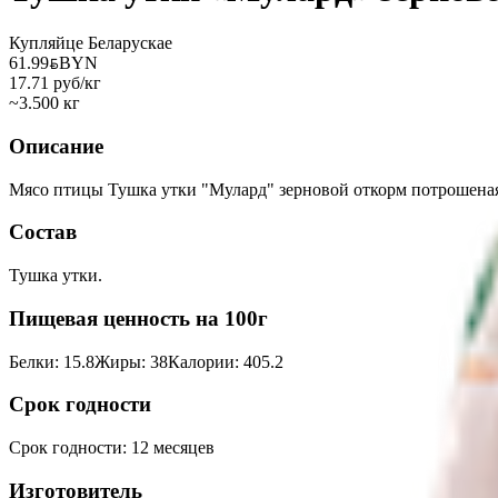
Купляйце Беларускае
61.99
BYN
BYN
17.71 руб/кг
~3.500 кг
Описание
Мясо птицы Тушка утки "Мулард" зерновой откорм потрошеная 
Состав
Тушка утки.
Пищевая ценность на 100г
Белки
:
15.8
Жиры
:
38
Калории
:
405.2
Срок годности
Срок годности
:
12 месяцев
Изготовитель