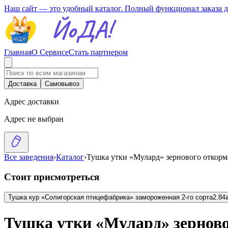
Наш сайт — это удобный каталог. Полный функционал заказа 
Главная
О Сервисе
Стать партнером
Доставка
Самовывоз
Адрес доставки
Адрес не выбран
Все заведения
›
Каталог
›
Тушка утки «Мулард» зернового откорма
Стоит присмотреться
Тушка кур «Солигорская птицефабрика» замороженная 2-го сорта
2.84
BY
Тушка утки «Мулард» зерново