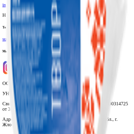
info@yoda.by
Не для электронных обращений
Тех. поддержка
support@yoda.by
Мы в соцсетях
ООО «Торговая сеть «Продмир»
УНП 490314725
Свидетельство о государственной регистрации № 490314725
от 30.05.2003г выдано Гомельским облисполкомом
Адрес: 247210, Республика Беларусь, Гомельская обл., г.
Жлобин, ул. Козлова 2-А