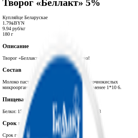
Творог «Беллакт» 5%
Купляйце Беларускае
1.79
BYN
BYN
9.94 руб/кг
180 г
Описание
Творог «Беллакт» 5%. Вкусно и полезно!
Состав
Молоко пастеризованное. Количество молочнокислых
микроорганизмов в 1 г продукта, КОЕ, не менее 1*10 6.
Пищевая ценность на 100г
Белки
:
15.5
Жиры
:
5
Углеводы
:
1.5
Калории
:
113
Срок годности
Срок годности
:
15 суток