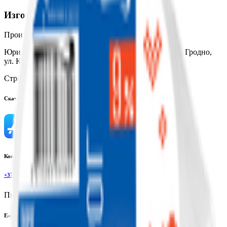
Изготовитель
Производитель:
Волковысское ОАО «Беллакт»
Юридический адрес:
23001, Республика Беларусь, г. Гродно,
ул. Кстинская, 1
Страна производства:
Республика Беларусь
Скачать приложение
Контактный телефон
+375(29)6875999
Пн-Пт: 8:00 - 17:00
E-mail