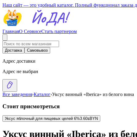
Наш сайт — это удобный каталог. Полный функционал заказа 
Главная
О Сервисе
Стать партнером
Доставка
Самовывоз
Адрес доставки
Адрес не выбран
Все заведения
›
Каталог
›
Уксус винный «Iberica» из белого вина
Стоит присмотреться
Уксус яблочный для пищевых целей 6%
3.60
BYN
BYN
Уксус винный «Iberica» из бел