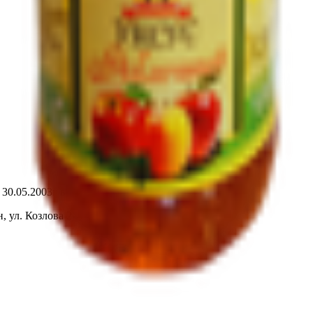
т 30.05.2003г выдано Гомельским облисполкомом
, ул. Козлова 2-А