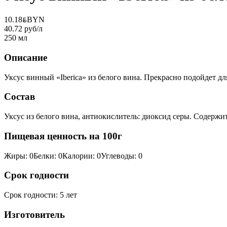
10.18
BYN
BYN
40.72 руб/л
250 мл
Описание
Уксус винный «Iberica» из белого вина. Прекрасно подойдет д
Состав
Уксус из белого вина, антиокислитель: диоксид серы. Содержи
Пищевая ценность на 100г
Жиры
:
0
Белки
:
0
Калории
:
0
Углеводы
:
0
Срок годности
Срок годности
:
5 лет
Изготовитель