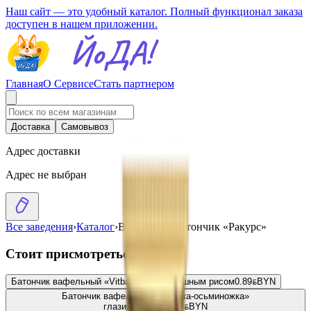
Наш сайт — это удобный каталог. Полный функционал заказа
доступен в нашем приложении.
Главная
О Сервисе
Стать партнером
Доставка
Самовывоз
Адрес доставки
Адрес не выбран
Все заведения
›
Каталог
›
Вафельный батончик «Ракурс»
Стоит присмотреться
Батончик вафельный «Vitba.by» с воздушным рисом
0.89
BYN
BYN
Батончик вафельный «Крошка-осьминожка»
глазированный
1.19
BYN
BYN