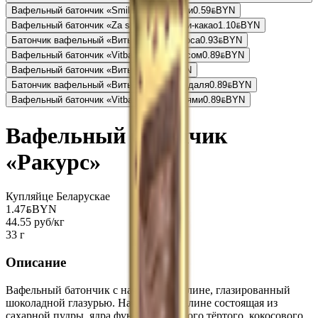
Вафельный батончик «Smile time» сливки
0.59
BYN
BYN
Вафельный батончик «Za spartak» вафли-какао
1.10
BYN
BYN
Батончик вафельный «Витьба» вкус кокоса
0.93
BYN
BYN
Вафельный батончик «Vitba.by» с арахисом
0.89
BYN
BYN
Вафельный батончик «Витьба»
0.89
BYN
BYN
Батончик вафельный «Витьба» вкус миндаля
0.89
BYN
BYN
Вафельный батончик «Vitba.by» с хлопьями
0.89
BYN
BYN
Вафельный батончик
«Ракурс»
Купляйце Беларускае
1.47
BYN
BYN
44.55 руб/кг
33 г
Описание
Вафельный батончик с начинкой пралине, глазированный
шоколадной глазурью. Начинка – пралине состоящая из
сахарной пудры, ядра фундука жареного тёртого, кокосового