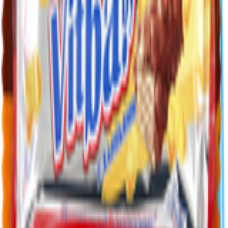
Юридический адрес:
246003, Республика Беларусь, г. Гомель,
ул. Советская,63
Страна производства:
Республика Беларусь
Скачать приложение
Контактный телефон
+375(29)6875999
Пн-Пт: 8:00 - 17:00
E-mail
info@yoda.by
Не для электронных обращений