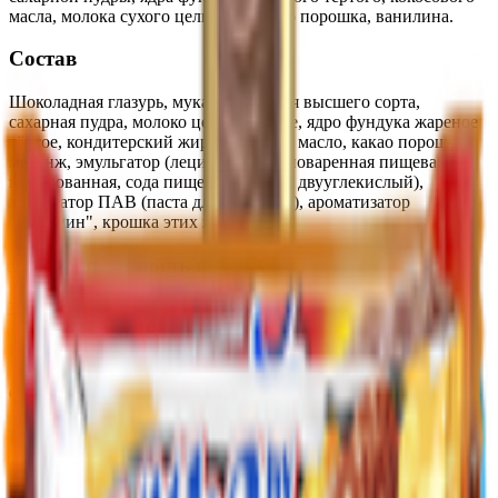
масла, молока сухого цельного, какао порошка, ванилина.
Состав
Шоколадная глазурь, мука пшеничная высшего сорта,
сахарная пудра, молоко цельное сухое, ядро фундука жареное
тёртое, кондитерский жир, кокосовое масло, какао порошок,
меланж, эмульгатор (лецитин), соль поваренная пищевая
йодированная, сода пищевая (натрий двууглекислый),
эмульгатор ПАВ (паста для сбивания), ароматизатор
"Ванилин", крошка этих же вафель.
Пищевая ценность на 100г
Белки
:
9.1
Жиры
:
30.6
Углеводы
:
53.7
Калории
:
523
Срок годности
Срок годности
:
12 месяцев
Изготовитель
Производитель:
СП ОАО «Спартак»