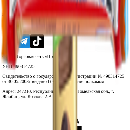
Тех. поддержка
support@yoda.by
Мы в соцсетях
ООО «Торговая сеть «Продмир»
УНП 490314725
Свидетельство о государственной регистрации № 490314725
от 30.05.2003г выдано Гомельским облисполкомом
Адрес: 247210, Республика Беларусь, Гомельская обл., г.
Жлобин, ул. Козлова 2-А