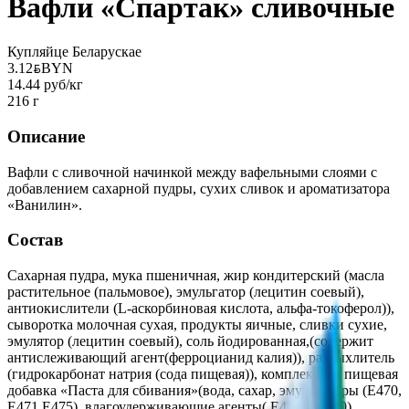
Вафли «Спартак» сливочные
Купляйце Беларускае
3.12
BYN
BYN
14.44 руб/кг
216 г
Описание
Вафли с сливочной начинкой между вафельными слоями с
добавлением сахарной пудры, сухих сливок и ароматизатора
«Ванилин».
Состав
Сахарная пудра, мука пшеничная, жир кондитерский (масла
растительное (пальмовое), эмульгатор (лецитин соевый),
антиокислители (L-аскорбиновая кислота, альфа-токоферол)),
сыворотка молочная сухая, продукты яичные, сливки сухие,
эмулятор (лецитин соевый), соль йодированная,(содержит
антислеживающий агент(ферроцианид калия)), разрыхлитель
(гидрокарбонат натрия (сода пищевая)), комплексная пищевая
добавка «Паста для сбивания»(вода, сахар, эмульгаторы (Е470,
Е471,Е475), влагоудерживающие агенты( Е422, Е1520),