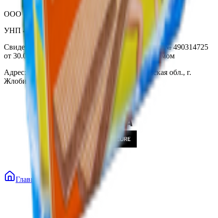
ООО «Торговая сеть «Продмир»
УНП 490314725
Свидетельство о государственной регистрации № 490314725
от 30.05.2003г выдано Гомельским облисполкомом
Адрес: 247210, Республика Беларусь, Гомельская обл., г.
Жлобин, ул. Козлова 2-А
Главная