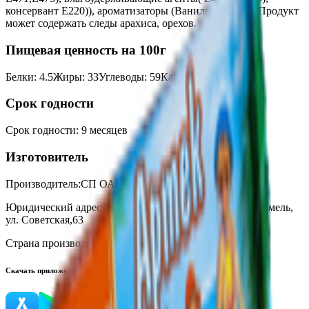
консервант Е220)), ароматизаторы (Ваниль,Сливки). Продукт
может содержать следы арахиса, орехов.
Пищевая ценность на 100г
Белки
:
4.5
Жиры
:
33
Углеводы
:
59
Калории
:
550
Срок годности
Срок годности
:
9 месяцев
Изготовитель
Производитель:
СП ОАО «Спартак»
Юридический адрес:
246003, Республика Беларусь, г. Гомель,
ул. Советская,63
Страна производства:
Республика Беларусь
Скачать приложение