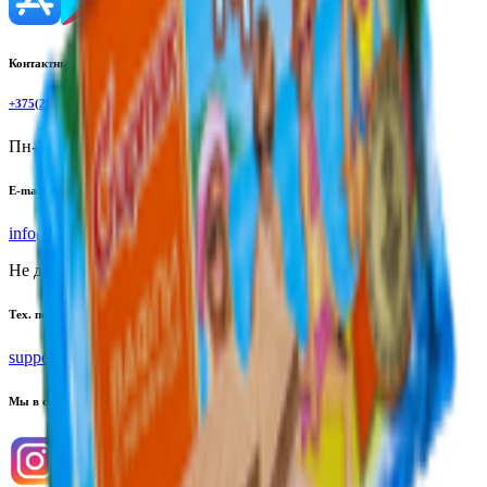
Контактный телефон
+375(29)6875999
Пн-Пт: 8:00 - 17:00
E-mail
info@yoda.by
Не для электронных обращений
Тех. поддержка
support@yoda.by
Мы в соцсетях