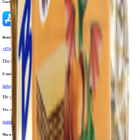
Скачать приложение
Контактный телефон
+375(29)6875999
Пн-Пт: 8:00 - 17:00
E-mail
info@yoda.by
Не для электронных обращений
Тех. поддержка
support@yoda.by
Мы в соцсетях