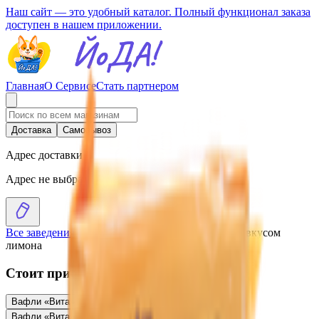
Наш сайт — это удобный каталог. Полный функционал заказа
доступен в нашем приложении.
Главная
О Сервисе
Стать партнером
Доставка
Самовывоз
Адрес доставки
Адрес не выбран
Все заведения
›
Каталог
›
Вафли «Спартак Топ» со вкусом
лимона
Стоит присмотреться
Вафли «Вита» вкус сливок
0.58
BYN
BYN
Вафли «Вита» вкус сливок
2.30
BYN
BYN