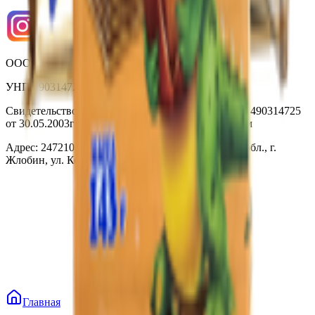
ООО «Торговая сеть «Продмир»
УНП 490314725
Свидетельство о государственной регистрации № 490314725
от 30.05.2003г выдано Гомельским облисполкомом
Адрес: 247210, Республика Беларусь, Гомельская обл., г.
Жлобин, ул. Козлова 2-А
Главная