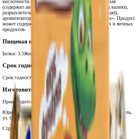
кислотности (кислота лимонная), соль йодированная
(содержит антислеживающий агент (ферроцианид калия)),
разрыхлитель (гидрокарбонат натрия (сода пищевая)),
ароматизатор натуральный «Эфирное масло лимон». Продукт
может содержать следы арахиса, орехов, молочных и яичных
продуктов.
Пищевая ценность на 100г
Белки
:
3.5
Жиры
:
32
Углеводы
:
61
Калории
:
550
Срок годности
Срок годности
:
9 месяцев
Изготовитель
Производитель:
СП ОАО «Спартак»
Юридический адрес:
246003, Республика Беларусь, г. Гомель,
ул. Советская,63
Страна производства:
Республика Беларусь