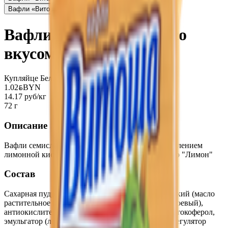
Вафли «Витоша» вкус фундука
2.54
BYN
BYN
Вафли «Спартак Топ» со
вкусом лимона
Купляйце Беларускае
1.02
BYN
BYN
14.17 руб/кг
72 г
Описание
Вафли семислойные с жировой начинкой с добавлением
лимонной кислоты и ароматизатора натурального "Лимон"
Состав
Сахарная пудра, мука пшеничная, жир кондитерский (масло
растительное (пальмовое), эмульгатор (лецитин соевый),
антиокислители (L-аскорбиновая кислота, альфа-токоферол,
эмульгатор (лецитин соевый), масло кокосовое, регулятор