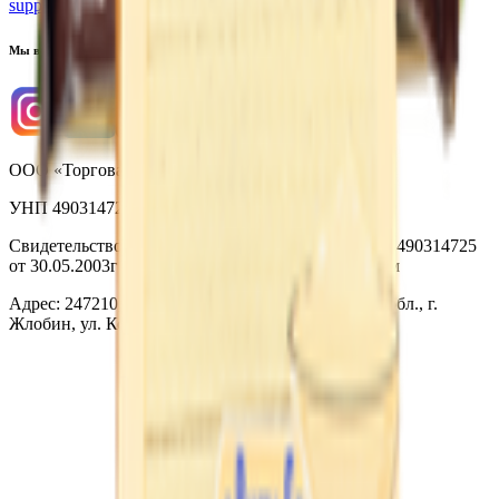
support@yoda.by
Мы в соцсетях
ООО «Торговая сеть «Продмир»
УНП 490314725
Свидетельство о государственной регистрации № 490314725
от 30.05.2003г выдано Гомельским облисполкомом
Адрес: 247210, Республика Беларусь, Гомельская обл., г.
Жлобин, ул. Козлова 2-А