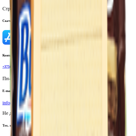
Страна производства:
Республика Беларусь
Скачать приложение
Контактный телефон
+375(29)6875999
Пн-Пт: 8:00 - 17:00
E-mail
info@yoda.by
Не для электронных обращений
Тех. поддержка