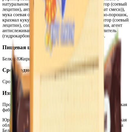
натуральном и модифицированном виде, эмульгатор (соевый
лецитин), антиокислитель (токоферолы, концентрат смеси)),
мука соевая обезжиренная дезодорированная, какао-порошок,
крахмал кукурузный, масло растительное, эмульгатор (соевый
лецитин), соль йодированная (содержит йодат калия, агент
антислеживающий (ферроцианид калия)), разрыхлитель
(гидрокарбонат натрия), ароматизатор «Миндаль».
Пищевая ценность на 100г
Белки
:
8
Жиры
:
27
Углеводы
:
59
Калории
:
510
Срок годности
Срок годности
:
9 месяцев
Изготовитель
Производитель:
Государственное предприятие «Кондитерская
фабрика «Витьба»
Юридический адрес:
211004, Республика Беларусь, Витебская
обл., Оршанский район, Р-76, 18 км.. 1; 210038, Республика
Беларусь, г. Витебск, ул. Короткевича, 3