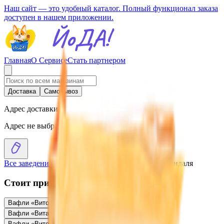
Наш сайт — это удобный каталог. Полный функционал заказа
доступен в нашем приложении.
Главная
О Сервисе
Стать партнером
Доставка
Самовывоз
Адрес доставки
Адрес не выбран
Все заведения
›
Каталог
›
Вафли «Витоша» вкус миндаля
Стоит присмотреться
Вафли «Витоша» вкус миндаля
0.59
BYN
BYN
Вафли «Вита» вкус сливок
0.58
BYN
BYN
Вафли «Витоша» вкус фундука
0.55
BYN
BYN