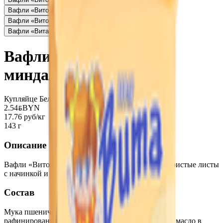
Вафли «Витоша» вкус шоколада
0.59
BYN
BYN
Вафли «Витоша» вкус фундука
2.54
BYN
BYN
Вафли «Вита» вкус сливок
2.30
BYN
BYN
Вафли «Витоша» вкус
миндаля
Купляйце Беларускае
2.54
BYN
BYN
17.76 руб/кг
143 г
Описание
Вафли «Витоша» представляют собой легкие, пористые листы
с начинкой и вкусом миндаля.
Состав
Мука пшеничная в/с, сахар, жир кондитерский (
рафинированное дезодорированное растительное масло в