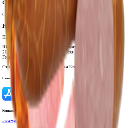
Срок годности
Срок годности
:
При t от 0℃ до +6℃-60 суток
Изготовитель
Производитель:
ЗАО «Серволюкс Агро»
Юридический адрес:
Филиал «Белмит», Республика Беларусь,
213320, Могилевская обл., Быховский р-н, г. Быхов, ул.
Гвардейская, 2А
Страна производства:
Республика Беларусь
Скачать приложение
Контактный телефон
+375(29)6875999