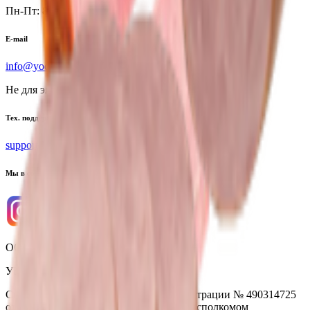
Пн-Пт: 8:00 - 17:00
E-mail
info@yoda.by
Не для электронных обращений
Тех. поддержка
support@yoda.by
Мы в соцсетях
ООО «Торговая сеть «Продмир»
УНП 490314725
Свидетельство о государственной регистрации № 490314725
от 30.05.2003г выдано Гомельским облисполкомом