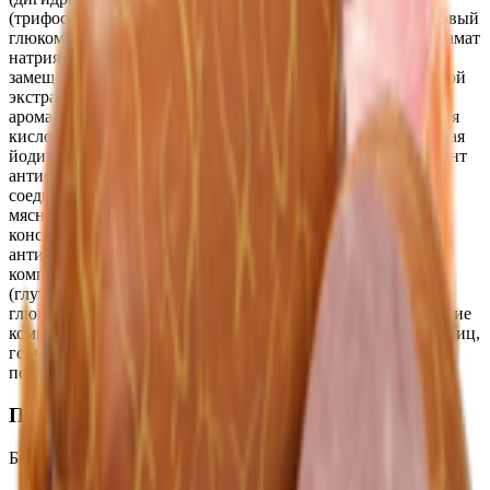
(трифосфат натрия (5-замещенный)), загуститель (конжаковый
глюкоманнан), декстроза, усилитель вкуса и аромата (глутамат
натрия 1-замещенный 5'-рибонуклеотиды натрия 2-
замещенные), антиокислитель (аскорбат натрия), дрожжевой
экстракт, экстракт пряности (перец черный), натуральный
ароматизатор «свинина», регулятор кислотности (лимонная
кислота)), крахмал картофельный, соль пищевая выварочная
йодированная (соль пищевая выварочная, йодат калия, агент
антислеживающий Е536), белок говяжий животный
соединительнотканный, комплексная пищевая добавка для
мясной продукции с йодом (соль пищевая выварочная;
консервант и фиксатор окраски-нитрит натрия; агент
антислеживающий ферроцианид калия; йодат калия),
комплексная пищевая добавка (усилитель вкуса и аромата
(глутамат натрия 1-замещенный), специи (чеснок, перец),
глюкоза, соль, экстракты специй (перец)). Возможно наличие
компонентов, используемых в производстве: молока, сои, яиц,
горчицы, злаков, содержащих глютен и продуктов их
переработки.
Пищевая ценность на 100г
Белки
:
10
Жиры
:
9
Углеводы
:
2
Калории
:
130