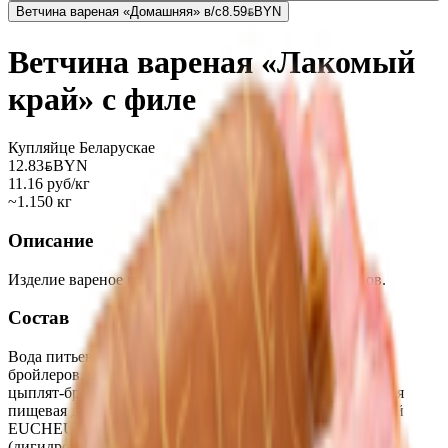
Ветчина вареная «Домашняя» в/с
8.59
BYN
BYN
Ветчина вареная «Лакомый
край» с филе
Купляйце Беларускае
12.83
BYN
BYN
11.16 руб/кг
~1.150 кг
Описание
Изделие вареное колбасное из мяса цыплят-бройлеров.
Состав
Вода питьевая, мясо механической обвалки цыплят-
бройлеров, малое филе цыплят-бройлеров, мякоть бедра
цыплят-бройлеров, кожа цыплят-бройлеров, комплексная
пищевая добавка (загуститель (каррагинан из водорослей
EUCHEUMA), белок свиной, стабилизатор
(дигидропирофосфат натрия), регулятор кислотности