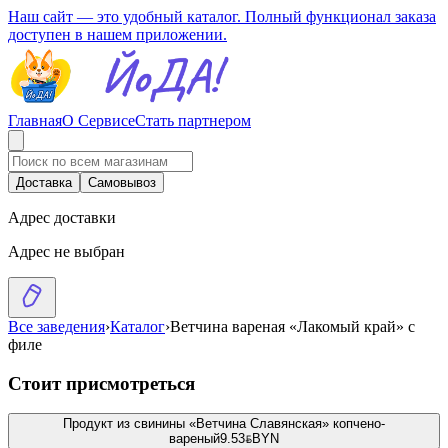
Наш сайт — это удобный каталог. Полный функционал заказа
доступен в нашем приложении.
Главная
О Сервисе
Стать партнером
Доставка
Самовывоз
Адрес доставки
Адрес не выбран
Все заведения
›
Каталог
›
Ветчина вареная «Лакомый край» с
филе
Стоит присмотреться
Продукт из свинины «Ветчина Славянская» копчено-
вареный
9.53
BYN
BYN