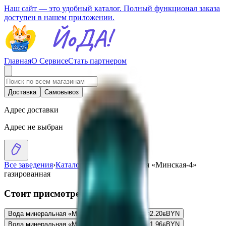
Наш сайт — это удобный каталог. Полный функционал заказа
доступен в нашем приложении.
Главная
О Сервисе
Стать партнером
Доставка
Самовывоз
Адрес доставки
Адрес не выбран
Все заведения
›
Каталог
›
Вода минеральная «Минская-4»
газированная
Стоит присмотреться
Вода минеральная «Минская-4» газированная
2.20
BYN
BYN
Вода минеральная «Минская-4» газированная
1.96
BYN
BYN