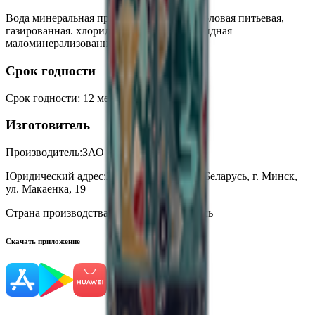
Вода минеральная природная лечебно-столовая питьевая,
газированная. хлоридная натриевая фторидная
маломинерализованная.
Срок годности
Срок годности
:
12 месяцев
Изготовитель
Производитель:
ЗАО «МЗБН»
Юридический адрес:
220114, Республика Беларусь, г. Минск,
ул. Макаенка, 19
Страна производства:
Республика Беларусь
Скачать приложение