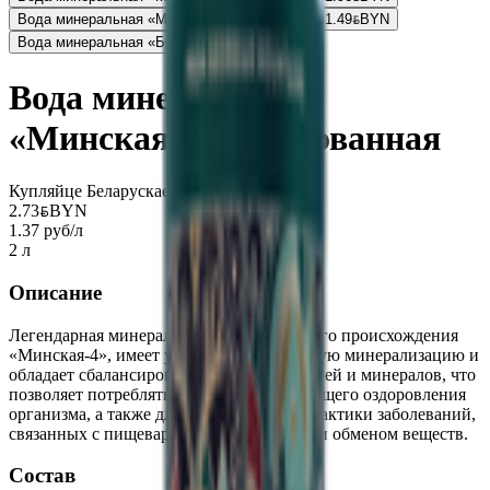
Вода минеральная «Минская-4» газированная
1.49
BYN
BYN
Вода минеральная «Боржоми»
2.99
BYN
BYN
Вода минеральная
«Минская-4» газированная
Купляйце Беларускае
2.73
BYN
BYN
1.37 руб/л
2 л
Описание
Легендарная минеральная вода природного происхождения
«Минская-4», имеет умеренную природную минерализацию и
обладает сбалансированным составом солей и минералов, что
позволяет потреблять ее регулярно для общего оздоровления
организма, а также для лечения и профилактики заболеваний,
связанных с пищеварительной системой и обменом веществ.
Состав