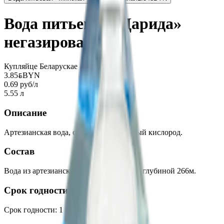
Вода питьевая «Дарида»
негазированная
Купляйце Беларускае
3.85
BYN
BYN
0.69 руб/л
5.55 л
Описание
Артезианская вода, содержит природный кислород.
Состав
Вода из артезианской скважины № 1/99 глубиной 266м.
Срок годности
Срок годности
:
1 год