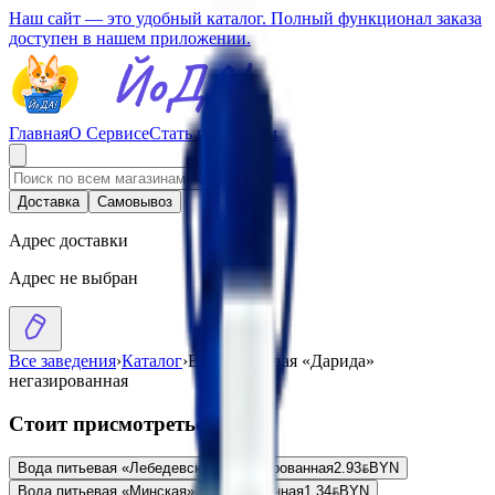
Наш сайт — это удобный каталог. Полный функционал заказа
доступен в нашем приложении.
Главная
О Сервисе
Стать партнером
Доставка
Самовывоз
Адрес доставки
Адрес не выбран
Все заведения
›
Каталог
›
Вода питьевая «Дарида»
негазированная
Стоит присмотреться
Вода питьевая «Лебедевская» негазированная
2.93
BYN
BYN
Вода питьевая «Минская» негазированная
1.34
BYN
BYN