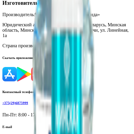
Изготовитель
Производитель:
Частное предприятие «Дарида»
Юридический адрес:
223028, Республика Беларусь, Минская
область, Минский район, агр. гор. Ждановичи, ул. Линейная,
1а
Страна производства:
Республика Беларусь
Скачать приложение
Контактный телефон
+375(29)6875999
Пн-Пт: 8:00 - 17:00
E-mail