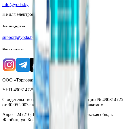
info@yoda.by
Не для электронных обращений
Тех. поддержка
support@yoda.by
Мы в соцсетях
ООО «Торговая сеть «Продмир»
УНП 490314725
Свидетельство о государственной регистрации № 490314725
от 30.05.2003г выдано Гомельским облисполкомом
Адрес: 247210, Республика Беларусь, Гомельская обл., г.
Жлобин, ул. Козлова 2-А