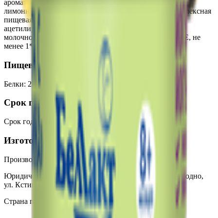
ароматизаторы натуральные; регулятор кислотности –
лимонная кислота; концентрат из сока моркови); комплексная
пищевая добавка (стабилизаторы: дикрахмаладипат
ацетилированный, пектин); закваска. Количество
молочнокислых микроорганизмов в 1 г продукта, КОЕ, не
менее 1*10^7
Пищевая ценность на 100г
Белки
:
2.7
Жиры
:
3
Углеводы
:
10.3
Калории
:
79
Срок годности
Срок годности
:
35 суток
Изготовитель
Производитель:
Волковысское ОАО «Беллакт»
Юридический адрес:
23001, Республика Беларусь, г. Гродно,
ул. Кстинская, 1
Страна производства:
Республика Беларусь