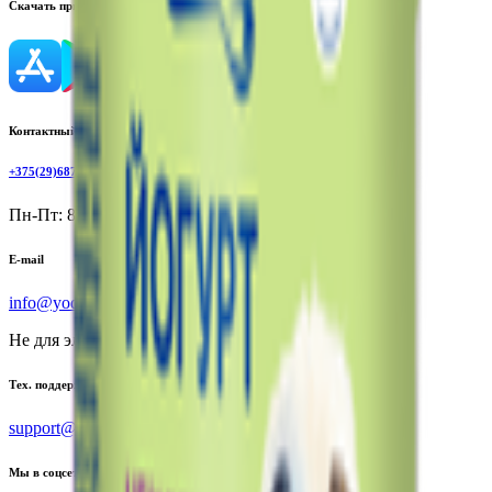
Скачать приложение
Контактный телефон
+375(29)6875999
Пн-Пт: 8:00 - 17:00
E-mail
info@yoda.by
Не для электронных обращений
Тех. поддержка
support@yoda.by
Мы в соцсетях