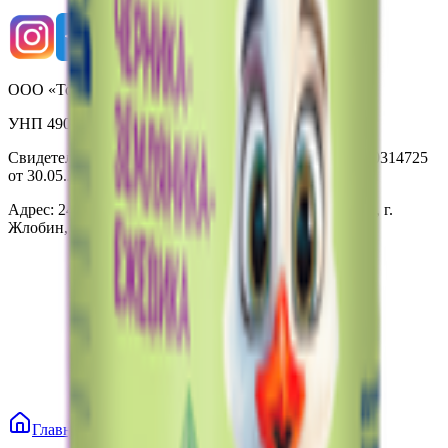
ООО «Торговая сеть «Продмир»
УНП 490314725
Свидетельство о государственной регистрации № 490314725
от 30.05.2003г выдано Гомельским облисполкомом
Адрес: 247210, Республика Беларусь, Гомельская обл., г.
Жлобин, ул. Козлова 2-А
Главная