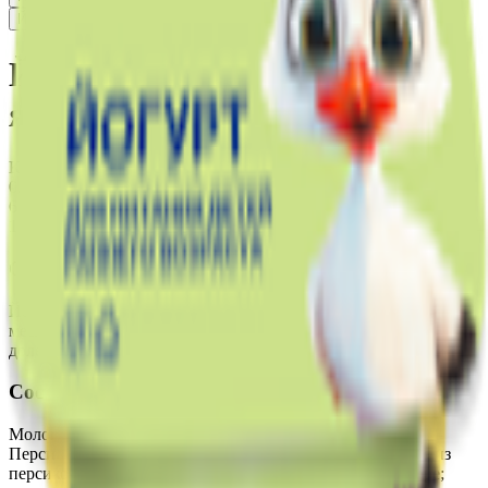
Йогурт «Беллакт» 3% черника-земляника-ежевика
0.67
BYN
BYN
Йогурт «Беллакт» 3%
яблоко-персик-банан
Купляйце Беларускае
0.67
BYN
BYN
6.70 руб/кг
100 г
Описание
Йогурт предназначен для питания детей раннего возраста с 8
месяцев с наполнителем яблоко-персик-банан и массовой
долей жира 3%.
Состав
Молоко коровье нормализованное; наполнитель «Яблоко-
Персик-Банан» (сахар; вода; яблочное пюре; концентрат из
персикового пюре; кукурузный крахмал; банановое пюре;