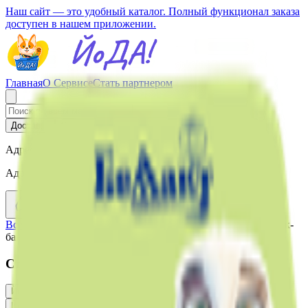
Наш сайт — это удобный каталог. Полный функционал заказа
доступен в нашем приложении.
Главная
О Сервисе
Стать партнером
Доставка
Самовывоз
Адрес доставки
Адрес не выбран
Все заведения
›
Каталог
›
Йогурт «Беллакт» 3% яблоко-персик-
банан
Стоит присмотреться
Йогурт питьевой «Беллакт» 2,6% яблоко-малина
1.13
BYN
BYN
Йогурт «Беллакт» 3,2% без сахара с пребиотиком
0.60
BYN
BYN