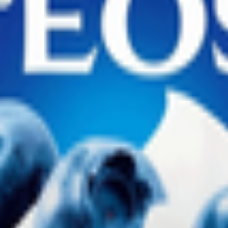
асть, г. Пинск, ул. Шило, 2; 225510, Республика Беларусь, Брест
5406, Республика Беларусь, Брестская обл., г. Барановичи, ул. 50 