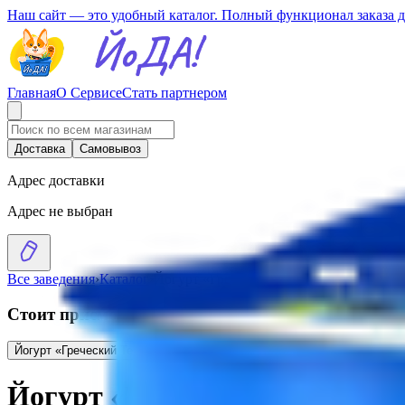
Наш сайт — это удобный каталог. Полный функционал заказа 
Главная
О Сервисе
Стать партнером
Доставка
Самовывоз
Адрес доставки
Адрес не выбран
Все заведения
›
Каталог
›
Йогурт «Греческий Teos» 2% грецкий о
Стоит присмотреться
Йогурт «Греческий Teos» 2%
2.27
BYN
BYN
Йогурт «Греческий TEOS» 2%
Йогурт «Греческий Teos» 2% 