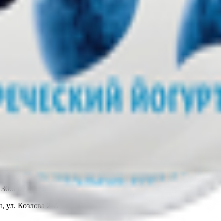
т 30.05.2003г выдано Гомельским облисполкомом
, ул. Козлова 2-А