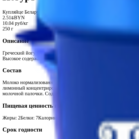
Купляйце Беларускае
2.51
BYN
BYN
10.04 руб/кг
250 г
Описание
Греческий йогурт производится традиционным способом из нат
Высокое содержание белка делает йогурт полезным лакомство
Состав
Молоко нормализованное пастеризованное, вкусовой наполнител
лимонный концентрированный, натуральные ароматизаторы - Гр
молочной палочки. Содержит орех. Может содержать следы гл
Пищевая ценность на 100г
Жиры
:
2
Белки
:
7
Калории
:
91.2
Углеводы
:
11.3
Срок годности