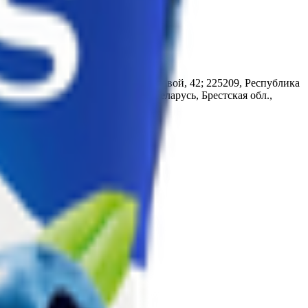
ская область, г. Столин, ул. Терешковой, 42; 225209, Республика
лет БССР, 51; 225793, Республика Беларусь, Брестская обл.,