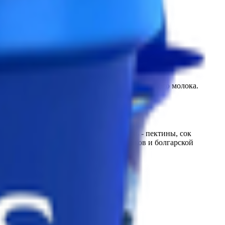
ственных красителей и ароматизаторов и сухого молока.
омашним" вкусом.
 крахмал кукурузный, мед, загуститель - пектины, сок
рмофильных молочнокислых стрептококков и болгарской