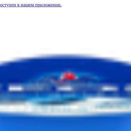
доступен в нашем приложении.
рех-мед
 черника
1.58
BYN
BYN
Йогурт «Греческий Teos» 2% манго-чиа
1.58
BYN
BYN
грецкий орех-мед