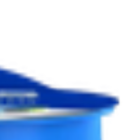
Йогурт греческий «Teos» 2% черника
2.51
BYN
BYN