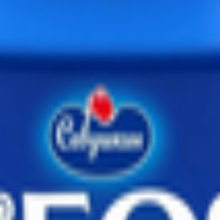
уральных компонентов без использования стабилизаторов, искус
м! "Савушкин" - линейка натуральных молочных продуктов с "д
ь «Грецкий орех-мед» (сахар, яблочный сок, вода, грецкий орех,
ецкий орех, мед) с использованием закваски, состоящей из те
ютена.