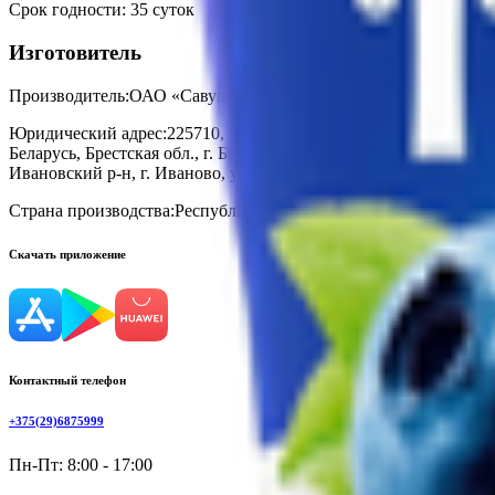
Срок годности
:
35 суток
Изготовитель
Производитель:
ОАО «Савушкин Продукт»
Юридический адрес:
225710, Республика Беларусь, Брестская обл
Беларусь, Брестская обл., г. Береза, ул. Якова Свердлова, 28; 22
Ивановский р-н, г. Иваново, ул. Советская, д. 102
Страна производства:
Республика Беларусь
Скачать приложение
Контактный телефон
+375(29)6875999
Пн-Пт: 8:00 - 17:00