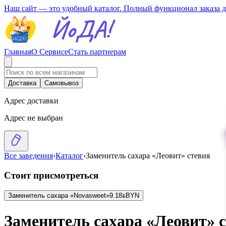
Наш сайт — это удобный каталог. Полный функционал заказа 
Главная
О Сервисе
Стать партнерам
Доставка
Самовывоз
Адрес доставки
Адрес не выбран
Все заведения
›
Каталог
›
Заменитель сахара «Леовит» стевия
Стоит присмотреться
Заменитель сахара «Novasweet»
9.18
BYN
BYN
Заменитель сахара «Леовит» 