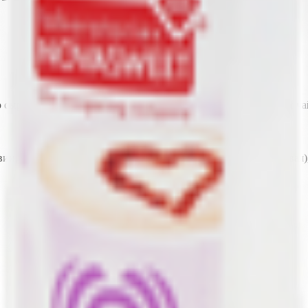
сырья. Одна таблетка заменителя сахара соответствует одной чай
ии, лактоза, разрыхлитель гидрокарбонат натрия (сода пищевая)