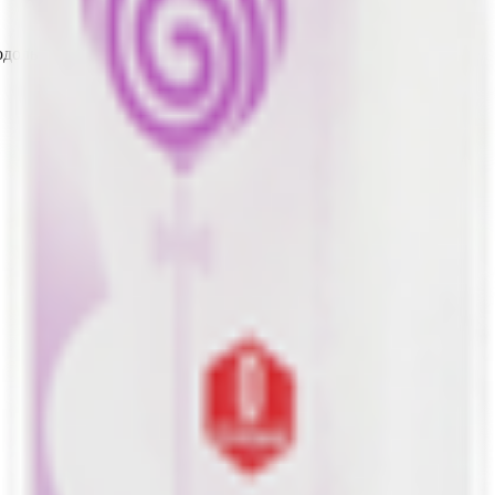
дольск, д. Северово, ул. Кутузовская, д.5