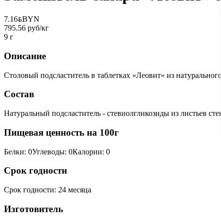
7.16
BYN
BYN
795.56 руб/кг
9 г
Описание
Столовый подсластитель в таблетках «Леовит» из натурального 
Состав
Натуральный подсластитель - стевиолгликозиды из листьев стев
Пищевая ценность на 100г
Белки
:
0
Углеводы
:
0
Калории
:
0
Срок годности
Срок годности
:
24 месяца
Изготовитель