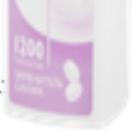
т 30.05.2003г выдано Гомельским облисполкомом
, ул. Козлова 2-А