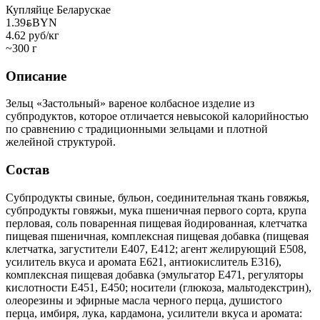
Купляйце Беларускае
1.39
BYN
BYN
4.62 руб/кг
~300 г
Описание
Зельц «Застольный» вареное колбасное изделие из
субпродуктов, которое отличается невысокой калорийностью
по сравнению с традиционными зельцами и плотной
желейной структурой.
Состав
Субпродукты свиные, бульон, соединительная ткань говяжья,
субпродукты говяжьи, мука пшеничная первого сорта, крупа
перловая, соль поваренная пищевая йодированная, клетчатка
пищевая пшеничная, комплексная пищевая добавка (пищевая
клетчатка, загустители Е407, Е412; агент желирующий Е508,
усилитель вкуса и аромата Е621, антиокислитель Е316),
комплексная пищевая добавка (эмульгатор Е471, регуляторы
кислотности Е451, Е450; носители (глюкоза, мальтодекстрин),
олеорезины и эфирные масла черного перца, душистого
перца, имбиря, лука, кардамона, усилители вкуса и аромата: