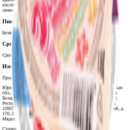
кислотности: гидроксид калия), регулятор кислотности:
лимонная кислота, консервант: сорбат калия.
Пищевая ценность на 100г
Белки
:
2.1
Жиры
:
15
Углеводы
:
20.2
Калории
:
220
Срок годности
Срок годности
:
1 месяц
Изготовитель
Производитель:
ОАО «Минский молочный завод №1»
Юридический адрес:
222310, Республика Беларусь, Минская
обл., г. Молодечно, ул. Нагорная, д.7; 222416, Республика
Беларусь, Минская обл., г. Вилейка, ул. Партизанская, 77;
Республика Беларусь, 220070. г.Минск, ул. Солтыса, 185;
220075, Республика Беларусь, г. Минск, пр. Партизанский, д.
170; 222396, Республика Беларусь, Минская область,
Мядельский район, аг. Нарочь, ул. Заводская, д.1
Страна производства:
Республика Беларусь