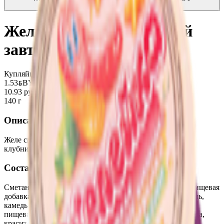
пузырьками
2.91
BYN
BYN
Желе сметанное «Венский
завтрак» клубника 15%
Купляйце Беларускае
1.53
BYN
BYN
10.93 руб/кг
140 г
Описание
Желе сметанное с массовой долей жира 15% со вкусом
клубники.
Состав
Сметана, вода питьевая, сахар, желатин, комплексная пищевая
добавка( желатин пищевой, загустители: гуаровая камедь,
камедь рожкового дерева), ароматизатор, комплексная
пищевая добавка- краситель Михромовый Красный( вода,
красители, кармины, онкато экстракты, регулятор