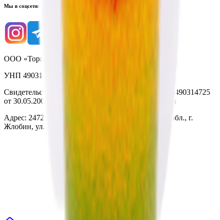
Мы в соцсетях
ООО «Торговая сеть «Продмир»
УНП 490314725
Свидетельство о государственной регистрации № 490314725
от 30.05.2003г выдано Гомельским облисполкомом
Адрес: 247210, Республика Беларусь, Гомельская обл., г.
Жлобин, ул. Козлова 2-А