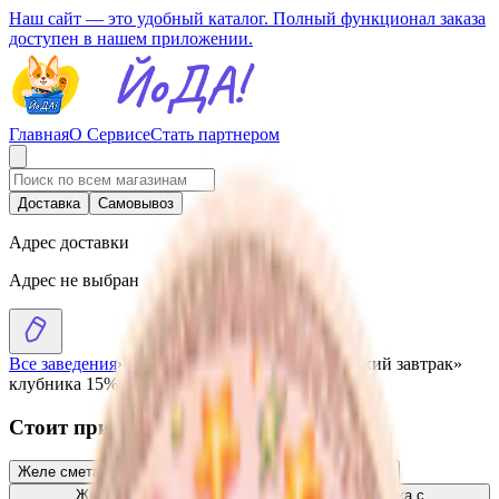
Наш сайт — это удобный каталог. Полный функционал заказа
доступен в нашем приложении.
Главная
О Сервисе
Стать партнером
Доставка
Самовывоз
Адрес доставки
Адрес не выбран
Все заведения
›
Каталог
›
Желе сметанное «Венский завтрак»
клубника 15%
Стоит присмотреться
Желе сметанное «Венский завтрак» пломбир
1.64
BYN
BYN
Желе «Аппетиссимо» вкус вишни яблока персика с