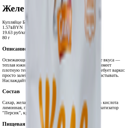
Желе «Спец» персик
Купляйце Беларускае
1.57
BYN
BYN
19.63 руб/кг
80 г
Описание
Освежающий десерт французской кухни. В основе вкуса —
теплая южная сладость и сочность персика. Желе имеет
плотную текстуру и долго сохраняет форму. Не требует варки:
просто залейте кипятком, размешайте и оставьте застывать.
Наслаждайтесь сочным вкусом легкого десерта!
Состав
Сахар, желатин пищевой, регулятор кислотности - кислота
лимонная, глюкоза, , краситель бета-каротин, ароматизатор
"Персик", краситель красный свекольный.
Пищевая ценность на 100г