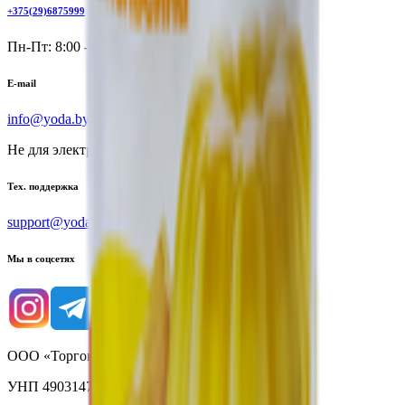
+375(29)6875999
Пн-Пт: 8:00 - 17:00
E-mail
info@yoda.by
Не для электронных обращений
Тех. поддержка
support@yoda.by
Мы в соцсетях
ООО «Торговая сеть «Продмир»
УНП 490314725