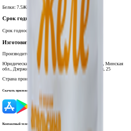
Белки
:
7.5
Жиры
:
0
Углеводы
:
90
Калории
:
390
Срок годности
Срок годности
:
При t не выше +20℃-2 года
Изготовитель
Производитель:
ООО «Гурмина-ПРО»
Юридический адрес:
222750, Республика Беларусь, Минская
обл., Дзержинский р-н, г. Фаниполь, ул. Заводская, 25
Страна производства:
Республика Беларусь
Скачать приложение
Контактный телефон