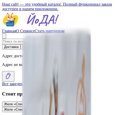
Наш сайт — это удобный каталог. Полный функционал заказа
доступен в нашем приложении.
Главная
О Сервисе
Стать партнером
Доставка
Самовывоз
Адрес доставки
Адрес не выбран
Все заведения
›
Каталог
›
Желе «Спец» персик
Стоит присмотреться
Желе «Спец» вишня-малина
1.57
BYN
BYN
Желе «Спец» апельсин
1.57
BYN
BYN